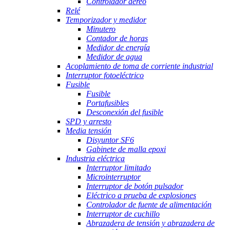
Controlador aéreo
Relé
Temporizador y medidor
Minutero
Contador de horas
Medidor de energía
Medidor de agua
Acoplamiento de toma de corriente industrial
Interruptor fotoeléctrico
Fusible
Fusible
Portafusibles
Desconexión del fusible
SPD y arresto
Media tensión
Disyuntor SF6
Gabinete de malla epoxi
Industria eléctrica
Interruptor limitado
Microinterruptor
Interruptor de botón pulsador
Eléctrico a prueba de explosiones
Controlador de fuente de alimentación
Interruptor de cuchillo
Abrazadera de tensión y abrazadera de