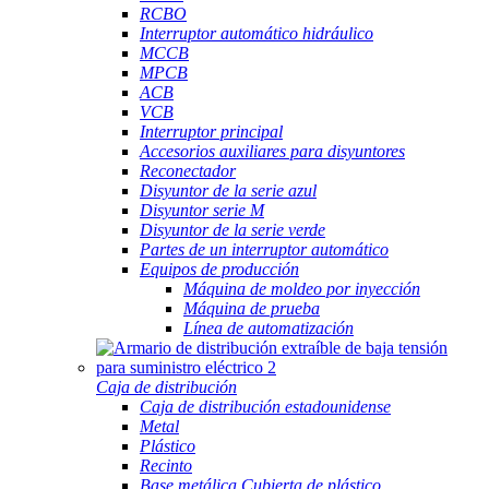
RCBO
Interruptor automático hidráulico
MCCB
MPCB
ACB
VCB
Interruptor principal
Accesorios auxiliares para disyuntores
Reconectador
Disyuntor de la serie azul
Disyuntor serie M
Disyuntor de la serie verde
Partes de un interruptor automático
Equipos de producción
Máquina de moldeo por inyección
Máquina de prueba
Línea de automatización
Caja de distribución
Caja de distribución estadounidense
Metal
Plástico
Recinto
Base metálica Cubierta de plástico