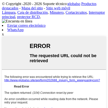
© Copyright -2020 - 2026 Soporte técnico:
globalso
Productos
destacados
-
Mapa del sitio
-
Sitio web móvil
Lámpara
,
Caja de distribución
,
Minutero
,
Cortacircuitos
,
Interruptor
principal
,
protector RCD
,
Enviar correo electrónico
WhatsApp
x