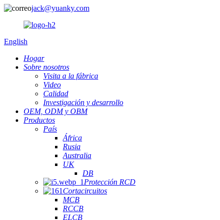
jack@yuanky.com
English
Hogar
Sobre nosotros
Visita a la fábrica
Video
Calidad
Investigación y desarrollo
OEM, ODM y OBM
Productos
País
África
Rusia
Australia
UK
DB
Protección RCD
Cortacircuitos
MCB
RCCB
ELCB