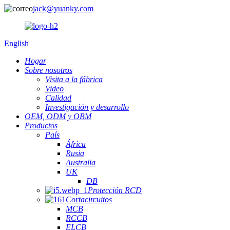
jack@yuanky.com
English
Hogar
Sobre nosotros
Visita a la fábrica
Video
Calidad
Investigación y desarrollo
OEM, ODM y OBM
Productos
País
África
Rusia
Australia
UK
DB
Protección RCD
Cortacircuitos
MCB
RCCB
ELCB