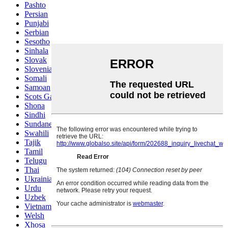
Pashto
Persian
Punjabi
Serbian
Sesotho
Sinhala
Slovak
Slovenian
Somali
Samoan
Scots Gaelic
Shona
Sindhi
Sundanese
Swahili
Tajik
Tamil
Telugu
Thai
Ukrainian
Urdu
Uzbek
Vietnamese
Welsh
Xhosa