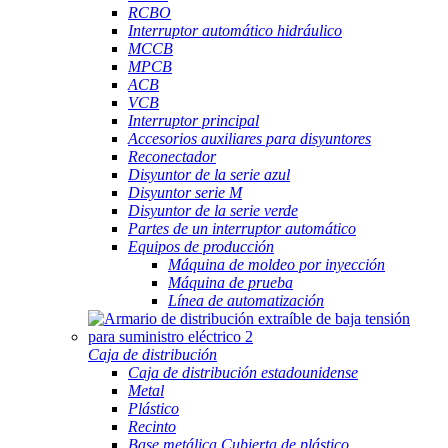
RCBO
Interruptor automático hidráulico
MCCB
MPCB
ACB
VCB
Interruptor principal
Accesorios auxiliares para disyuntores
Reconectador
Disyuntor de la serie azul
Disyuntor serie M
Disyuntor de la serie verde
Partes de un interruptor automático
Equipos de producción
Máquina de moldeo por inyección
Máquina de prueba
Línea de automatización
Caja de distribución
Caja de distribución estadounidense
Metal
Plástico
Recinto
Base metálica Cubierta de plástico