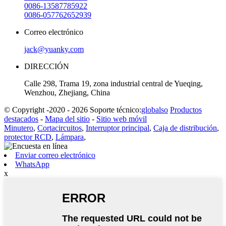
0086-13587785922
0086-057762652939
Correo electrónico
jack@yuanky.com
DIRECCIÓN
Calle 298, Trama 19, zona industrial central de Yueqing,
Wenzhou, Zhejiang, China
© Copyright -2020 - 2026 Soporte técnico:
globalso
Productos
destacados
-
Mapa del sitio
-
Sitio web móvil
Minutero
,
Cortacircuitos
,
Interruptor principal
,
Caja de distribución
,
protector RCD
,
Lámpara
,
Enviar correo electrónico
WhatsApp
x