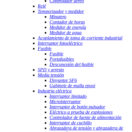
Controlador aéreo
Relé
Temporizador y medidor
Minutero
Contador de horas
Medidor de energía
Medidor de agua
Acoplamiento de toma de corriente industrial
Interruptor fotoeléctrico
Fusible
Fusible
Portafusibles
Desconexión del fusible
SPD y arresto
Media tensión
Disyuntor SF6
Gabinete de malla epoxi
Industria eléctrica
Interruptor limitado
Microinterruptor
Interruptor de botón pulsador
Eléctrico a prueba de explosiones
Controlador de fuente de alimentación
Interruptor de cuchillo
Abrazadera de tensión y abrazadera de