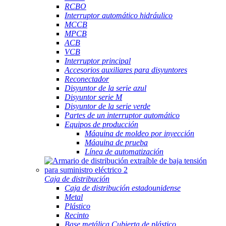
RCBO
Interruptor automático hidráulico
MCCB
MPCB
ACB
VCB
Interruptor principal
Accesorios auxiliares para disyuntores
Reconectador
Disyuntor de la serie azul
Disyuntor serie M
Disyuntor de la serie verde
Partes de un interruptor automático
Equipos de producción
Máquina de moldeo por inyección
Máquina de prueba
Línea de automatización
Caja de distribución
Caja de distribución estadounidense
Metal
Plástico
Recinto
Base metálica Cubierta de plástico