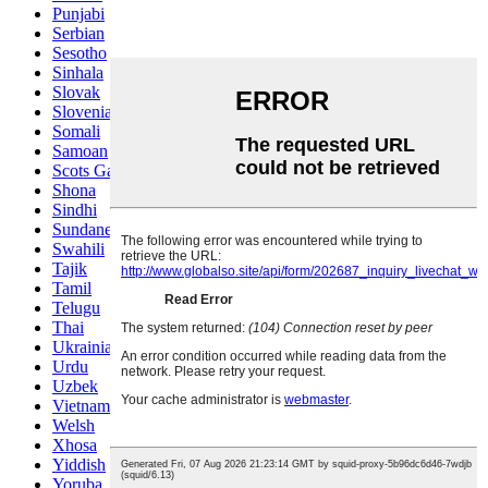
Punjabi
Serbian
Sesotho
Sinhala
Slovak
Slovenian
Somali
Samoan
Scots Gaelic
Shona
Sindhi
Sundanese
Swahili
Tajik
Tamil
Telugu
Thai
Ukrainian
Urdu
Uzbek
Vietnamese
Welsh
Xhosa
Yiddish
Yoruba