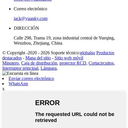
Correo electrónico
jack@yuanky.com
DIRECCIÓN
Calle 298, Trama 19, zona industrial central de Yueqing,
Wenzhou, Zhejiang, China
© Copyright -2020 - 2026 Soporte técnico:
globalso
Productos
destacados
-
Mapa del sitio
-
Sitio web móvil
Minutero
,
Caja de distribución
,
protector RCD
,
Cortacircuitos
,
Interruptor principal
,
Lámpara
,
Enviar correo electrónico
WhatsApp
x