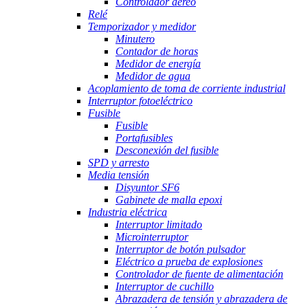
Controlador aéreo
Relé
Temporizador y medidor
Minutero
Contador de horas
Medidor de energía
Medidor de agua
Acoplamiento de toma de corriente industrial
Interruptor fotoeléctrico
Fusible
Fusible
Portafusibles
Desconexión del fusible
SPD y arresto
Media tensión
Disyuntor SF6
Gabinete de malla epoxi
Industria eléctrica
Interruptor limitado
Microinterruptor
Interruptor de botón pulsador
Eléctrico a prueba de explosiones
Controlador de fuente de alimentación
Interruptor de cuchillo
Abrazadera de tensión y abrazadera de