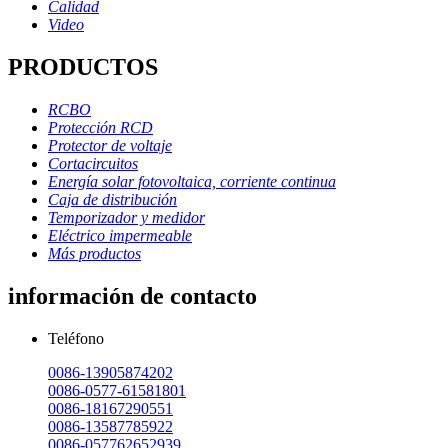
Calidad
Video
PRODUCTOS
RCBO
Protección RCD
Protector de voltaje
Cortacircuitos
Energía solar fotovoltaica, corriente continua
Caja de distribución
Temporizador y medidor
Eléctrico impermeable
Más productos
información de contacto
Teléfono
0086-13905874202
0086-0577-61581801
0086-18167290551
0086-13587785922
0086-057762652939