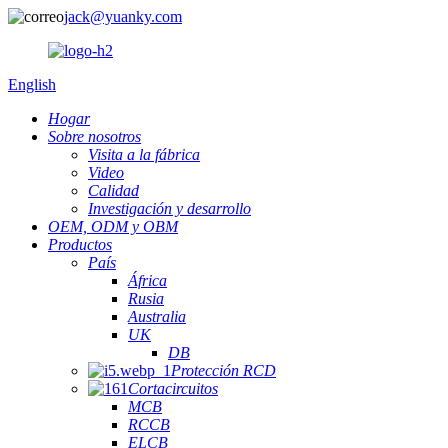
jack@yuanky.com
English
Hogar
Sobre nosotros
Visita a la fábrica
Video
Calidad
Investigación y desarrollo
OEM, ODM y OBM
Productos
País
África
Rusia
Australia
UK
DB
Protección RCD
Cortacircuitos
MCB
RCCB
ELCB