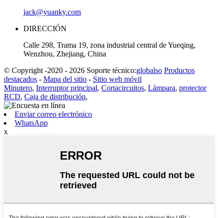
jack@yuanky.com
DIRECCIÓN
Calle 298, Trama 19, zona industrial central de Yueqing,
Wenzhou, Zhejiang, China
© Copyright -2020 - 2026 Soporte técnico:
globalso
Productos
destacados
-
Mapa del sitio
-
Sitio web móvil
Minutero
,
Interruptor principal
,
Cortacircuitos
,
Lámpara
,
protector
RCD
,
Caja de distribución
,
Enviar correo electrónico
WhatsApp
x