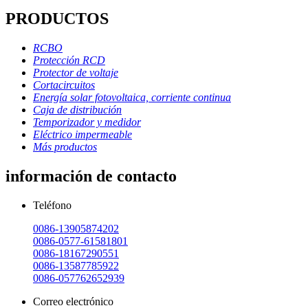
PRODUCTOS
RCBO
Protección RCD
Protector de voltaje
Cortacircuitos
Energía solar fotovoltaica, corriente continua
Caja de distribución
Temporizador y medidor
Eléctrico impermeable
Más productos
información de contacto
Teléfono
0086-13905874202
0086-0577-61581801
0086-18167290551
0086-13587785922
0086-057762652939
Correo electrónico