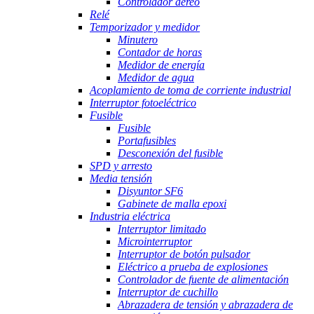
Controlador aéreo
Relé
Temporizador y medidor
Minutero
Contador de horas
Medidor de energía
Medidor de agua
Acoplamiento de toma de corriente industrial
Interruptor fotoeléctrico
Fusible
Fusible
Portafusibles
Desconexión del fusible
SPD y arresto
Media tensión
Disyuntor SF6
Gabinete de malla epoxi
Industria eléctrica
Interruptor limitado
Microinterruptor
Interruptor de botón pulsador
Eléctrico a prueba de explosiones
Controlador de fuente de alimentación
Interruptor de cuchillo
Abrazadera de tensión y abrazadera de