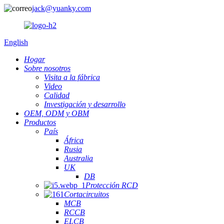
jack@yuanky.com
English
Hogar
Sobre nosotros
Visita a la fábrica
Video
Calidad
Investigación y desarrollo
OEM, ODM y OBM
Productos
País
África
Rusia
Australia
UK
DB
Protección RCD
Cortacircuitos
MCB
RCCB
ELCB