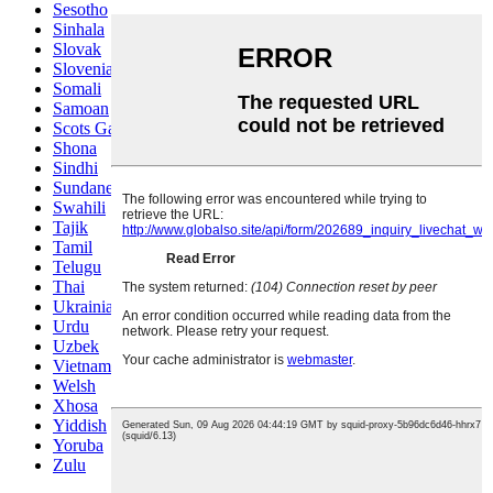
Sesotho
Sinhala
Slovak
Slovenian
Somali
Samoan
Scots Gaelic
Shona
Sindhi
Sundanese
Swahili
Tajik
Tamil
Telugu
Thai
Ukrainian
Urdu
Uzbek
Vietnamese
Welsh
Xhosa
Yiddish
Yoruba
Zulu