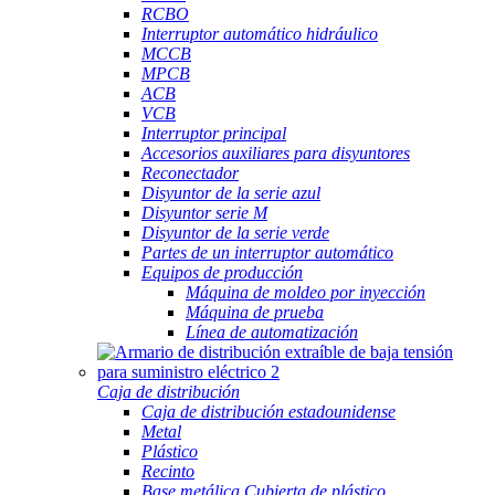
RCBO
Interruptor automático hidráulico
MCCB
MPCB
ACB
VCB
Interruptor principal
Accesorios auxiliares para disyuntores
Reconectador
Disyuntor de la serie azul
Disyuntor serie M
Disyuntor de la serie verde
Partes de un interruptor automático
Equipos de producción
Máquina de moldeo por inyección
Máquina de prueba
Línea de automatización
Caja de distribución
Caja de distribución estadounidense
Metal
Plástico
Recinto
Base metálica Cubierta de plástico