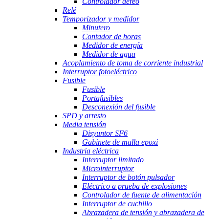
Controlador aéreo
Relé
Temporizador y medidor
Minutero
Contador de horas
Medidor de energía
Medidor de agua
Acoplamiento de toma de corriente industrial
Interruptor fotoeléctrico
Fusible
Fusible
Portafusibles
Desconexión del fusible
SPD y arresto
Media tensión
Disyuntor SF6
Gabinete de malla epoxi
Industria eléctrica
Interruptor limitado
Microinterruptor
Interruptor de botón pulsador
Eléctrico a prueba de explosiones
Controlador de fuente de alimentación
Interruptor de cuchillo
Abrazadera de tensión y abrazadera de