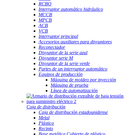
RCBO
Interruptor automático hidráulico
MCCB
MPCB
ACB
VCB
Interruptor principal
Accesorios auxiliares para disyuntores
Reconectador
Disyuntor de la serie azul
Disyuntor serie M
Disyuntor de la serie verde
Partes de un interruptor automático
Equipos de producción
Máquina de moldeo por inyección
Máquina de prueba
Línea de automatización
Caja de distribución
Caja de distribución estadounidense
Metal
Plástico
Recinto
Base metálica Cubierta de plástico