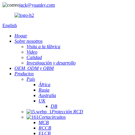
jack@yuanky.com
English
Hogar
Sobre nosotros
Visita a la fábrica
Video
Calidad
Investigación y desarrollo
OEM, ODM y OBM
Productos
País
África
Rusia
Australia
UK
DB
Protección RCD
Cortacircuitos
MCB
RCCB
ELCB