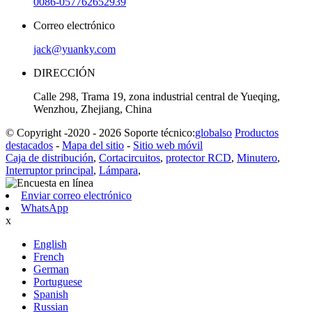
0086-057762652939
Correo electrónico
jack@yuanky.com
DIRECCIÓN
Calle 298, Trama 19, zona industrial central de Yueqing,
Wenzhou, Zhejiang, China
© Copyright -2020 - 2026 Soporte técnico:
globalso
Productos
destacados
-
Mapa del sitio
-
Sitio web móvil
Caja de distribución
,
Cortacircuitos
,
protector RCD
,
Minutero
,
Interruptor principal
,
Lámpara
,
Enviar correo electrónico
WhatsApp
x
English
French
German
Portuguese
Spanish
Russian