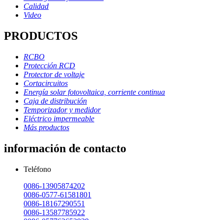
Calidad
Video
PRODUCTOS
RCBO
Protección RCD
Protector de voltaje
Cortacircuitos
Energía solar fotovoltaica, corriente continua
Caja de distribución
Temporizador y medidor
Eléctrico impermeable
Más productos
información de contacto
Teléfono
0086-13905874202
0086-0577-61581801
0086-18167290551
0086-13587785922