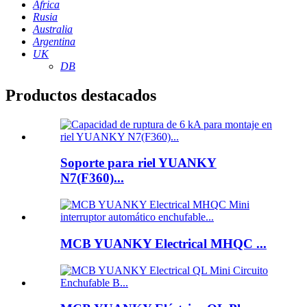
África
Rusia
Australia
Argentina
UK
DB
Productos destacados
Soporte para riel YUANKY
N7(F360)...
MCB YUANKY Electrical MHQC ...