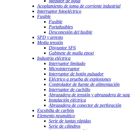
Medidor de agua
Acoplamiento de toma de corriente industrial
Interruptor fotoeléctrico
Fusible
Fusible
Portafusibles
Desconexión del fusible
SPD y arresto
Media tensión
Disyuntor SF6
Gabinete de malla epoxi
Industria eléctrica
Interruptor limitado
Microinterruptor
Interruptor de botón pulsador
Eléctrico a prueba de explosiones
Controlador de fuente de alimentación
Interruptor de cuchillo
Abrazadera de tensión y abrazadera de sus
Instalación eléctrica
Abrazadera de conector de perforación
Escobilla de carbón
Elemento neumático
Serie de juntas rápidas
Serie de cilindros