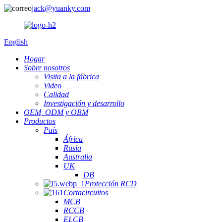
jack@yuanky.com
English
Hogar
Sobre nosotros
Visita a la fábrica
Video
Calidad
Investigación y desarrollo
OEM, ODM y OBM
Productos
País
África
Rusia
Australia
UK
DB
Protección RCD
Cortacircuitos
MCB
RCCB
ELCB