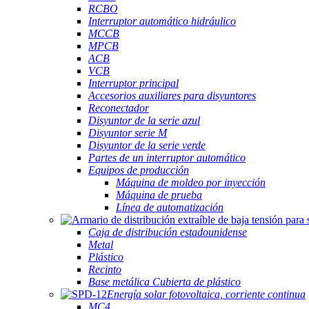
RCBO
Interruptor automático hidráulico
MCCB
MPCB
ACB
VCB
Interruptor principal
Accesorios auxiliares para disyuntores
Reconectador
Disyuntor de la serie azul
Disyuntor serie M
Disyuntor de la serie verde
Partes de un interruptor automático
Equipos de producción
Máquina de moldeo por inyección
Máquina de prueba
Línea de automatización
Caja de distribución estadounidense
Metal
Plástico
Recinto
Base metálica Cubierta de plástico
Energía solar fotovoltaica, corriente continua
MC4