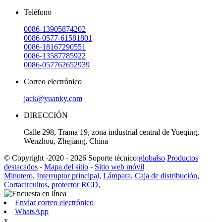
Teléfono
0086-13905874202
0086-0577-61581801
0086-18167290551
0086-13587785922
0086-057762652939
Correo electrónico
jack@yuanky.com
DIRECCIÓN
Calle 298, Trama 19, zona industrial central de Yueqing,
Wenzhou, Zhejiang, China
© Copyright -2020 - 2026 Soporte técnico:
globalso
Productos
destacados
-
Mapa del sitio
-
Sitio web móvil
Minutero
,
Interruptor principal
,
Lámpara
,
Caja de distribución
,
Cortacircuitos
,
protector RCD
,
Enviar correo electrónico
WhatsApp
x