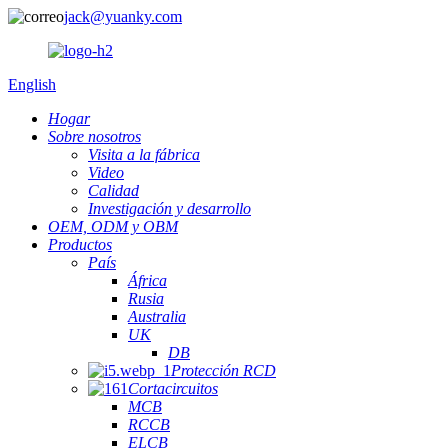
jack@yuanky.com
English
Hogar
Sobre nosotros
Visita a la fábrica
Video
Calidad
Investigación y desarrollo
OEM, ODM y OBM
Productos
País
África
Rusia
Australia
UK
DB
Protección RCD
Cortacircuitos
MCB
RCCB
ELCB