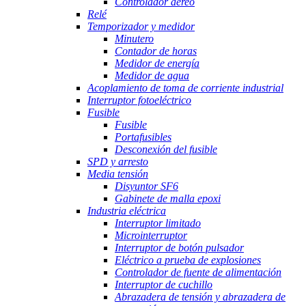
Controlador aéreo
Relé
Temporizador y medidor
Minutero
Contador de horas
Medidor de energía
Medidor de agua
Acoplamiento de toma de corriente industrial
Interruptor fotoeléctrico
Fusible
Fusible
Portafusibles
Desconexión del fusible
SPD y arresto
Media tensión
Disyuntor SF6
Gabinete de malla epoxi
Industria eléctrica
Interruptor limitado
Microinterruptor
Interruptor de botón pulsador
Eléctrico a prueba de explosiones
Controlador de fuente de alimentación
Interruptor de cuchillo
Abrazadera de tensión y abrazadera de