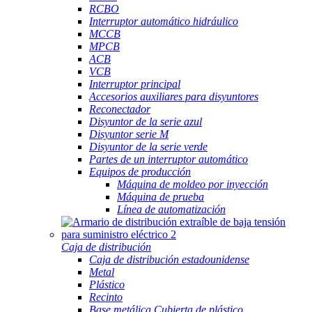
RCBO
Interruptor automático hidráulico
MCCB
MPCB
ACB
VCB
Interruptor principal
Accesorios auxiliares para disyuntores
Reconectador
Disyuntor de la serie azul
Disyuntor serie M
Disyuntor de la serie verde
Partes de un interruptor automático
Equipos de producción
Máquina de moldeo por inyección
Máquina de prueba
Línea de automatización
Caja de distribución
Caja de distribución estadounidense
Metal
Plástico
Recinto
Base metálica Cubierta de plástico