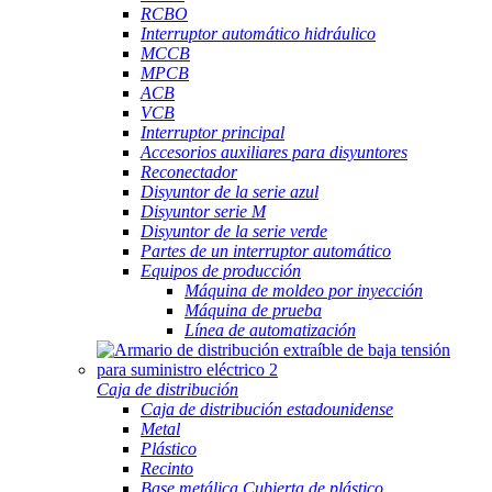
RCBO
Interruptor automático hidráulico
MCCB
MPCB
ACB
VCB
Interruptor principal
Accesorios auxiliares para disyuntores
Reconectador
Disyuntor de la serie azul
Disyuntor serie M
Disyuntor de la serie verde
Partes de un interruptor automático
Equipos de producción
Máquina de moldeo por inyección
Máquina de prueba
Línea de automatización
Caja de distribución
Caja de distribución estadounidense
Metal
Plástico
Recinto
Base metálica Cubierta de plástico