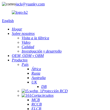
jack@yuanky.com
English
Hogar
Sobre nosotros
Visita a la fábrica
Video
Calidad
Investigación y desarrollo
OEM, ODM y OBM
Productos
País
África
Rusia
Australia
UK
DB
Protección RCD
Cortacircuitos
MCB
RCCB
ELCB