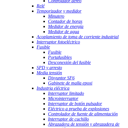
Controlador aéreo
Relé
Temporizador y medidor
Minutero
Contador de horas
Medidor de energía
Medidor de agua
Acoplamiento de toma de corriente industrial
Interruptor fotoeléctrico
Fusible
Fusible
Portafusibles
Desconexión del fusible
SPD y arresto
Media tensión
Disyuntor SF6
Gabinete de malla epoxi
Industria eléctrica
Interruptor limitado
Microinterruptor
Interruptor de botón pulsador
Eléctrico a prueba de explosiones
Controlador de fuente de alimentación
Interruptor de cuchillo
Abrazadera de tensión y abrazadera de