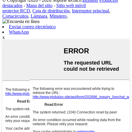
© Copyright -2020 - 2026 Soporte técnico:
globalso
Productos
destacados
-
Mapa del sitio
-
Sitio web móvil
protector RCD
,
Caja de distribución
,
Interruptor principal
,
Cortacircuitos
,
Lámpara
,
Minutero
,
Enviar correo electrónico
WhatsApp
x