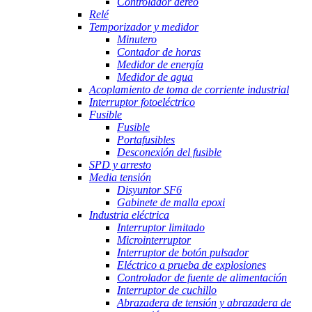
Controlador aéreo
Relé
Temporizador y medidor
Minutero
Contador de horas
Medidor de energía
Medidor de agua
Acoplamiento de toma de corriente industrial
Interruptor fotoeléctrico
Fusible
Fusible
Portafusibles
Desconexión del fusible
SPD y arresto
Media tensión
Disyuntor SF6
Gabinete de malla epoxi
Industria eléctrica
Interruptor limitado
Microinterruptor
Interruptor de botón pulsador
Eléctrico a prueba de explosiones
Controlador de fuente de alimentación
Interruptor de cuchillo
Abrazadera de tensión y abrazadera de