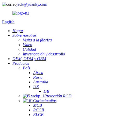
jack@yuanky.com
English
Hogar
Sobre nosotros
Visita a la fábrica
Video
Calidad
Investigación y desarrollo
OEM, ODM y OBM
Productos
País
África
Rusia
Australia
UK
DB
Protección RCD
Cortacircuitos
MCB
RCCB
ELCB