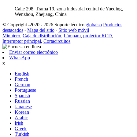
Calle 298, Trama 19, zona industrial central de Yueqing,
Wenzhou, Zhejiang, China
© Copyright -2020 - 2026 Soporte técnico:
globalso
Productos
destacados
-
Mapa del sitio
-
Sitio web móvil
Minutero
,
Caja de distribución
,
Lámpara
,
protector RCD
,
Interruptor principal
,
Cortacircuitos
,
Enviar correo electrónico
WhatsApp
x
English
French
German
Portuguese
Spanish
Russian
Japanese
Korean
Arabic
Irish
Greek
Turkish