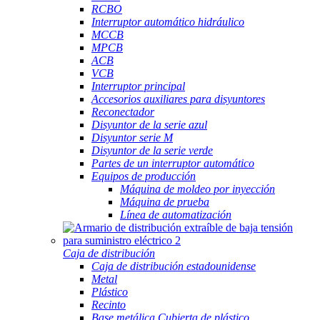
RCBO
Interruptor automático hidráulico
MCCB
MPCB
ACB
VCB
Interruptor principal
Accesorios auxiliares para disyuntores
Reconectador
Disyuntor de la serie azul
Disyuntor serie M
Disyuntor de la serie verde
Partes de un interruptor automático
Equipos de producción
Máquina de moldeo por inyección
Máquina de prueba
Línea de automatización
Caja de distribución
Caja de distribución estadounidense
Metal
Plástico
Recinto
Base metálica Cubierta de plástico