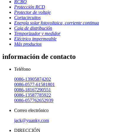
RCBO
Protección RCD
Protector de voltaje
Cortacircuitos
Energía solar fotovoltaica, corriente continua
Caja de distribución
Temporizador y medidor
Eléctrico impermeable
Más productos
información de contacto
Teléfono
0086-13905874202
0086-0577-61581801
0086-18167290551
0086-13587785922
0086-057762652939
Correo electrónico
jack@yuanky.com
DIRECCIÓN