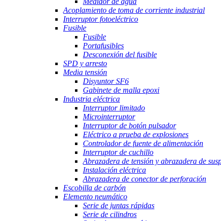
Medidor de agua
Acoplamiento de toma de corriente industrial
Interruptor fotoeléctrico
Fusible
Fusible
Portafusibles
Desconexión del fusible
SPD y arresto
Media tensión
Disyuntor SF6
Gabinete de malla epoxi
Industria eléctrica
Interruptor limitado
Microinterruptor
Interruptor de botón pulsador
Eléctrico a prueba de explosiones
Controlador de fuente de alimentación
Interruptor de cuchillo
Abrazadera de tensión y abrazadera de sus
Instalación eléctrica
Abrazadera de conector de perforación
Escobilla de carbón
Elemento neumático
Serie de juntas rápidas
Serie de cilindros