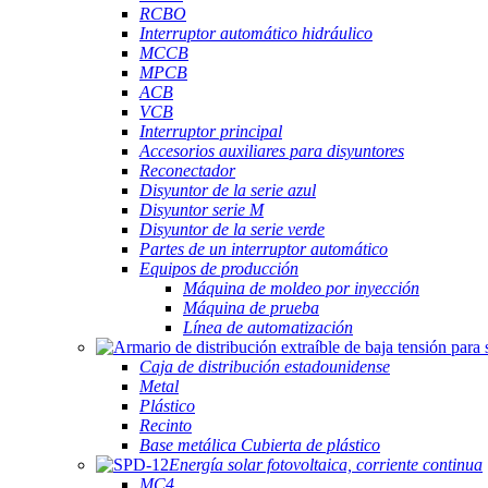
RCBO
Interruptor automático hidráulico
MCCB
MPCB
ACB
VCB
Interruptor principal
Accesorios auxiliares para disyuntores
Reconectador
Disyuntor de la serie azul
Disyuntor serie M
Disyuntor de la serie verde
Partes de un interruptor automático
Equipos de producción
Máquina de moldeo por inyección
Máquina de prueba
Línea de automatización
Caja de distribución estadounidense
Metal
Plástico
Recinto
Base metálica Cubierta de plástico
Energía solar fotovoltaica, corriente continua
MC4