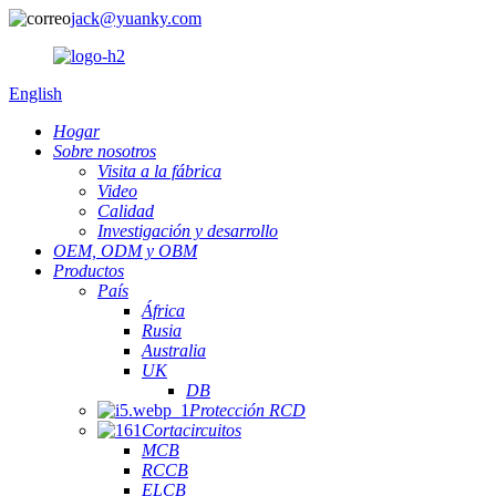
jack@yuanky.com
English
Hogar
Sobre nosotros
Visita a la fábrica
Video
Calidad
Investigación y desarrollo
OEM, ODM y OBM
Productos
País
África
Rusia
Australia
UK
DB
Protección RCD
Cortacircuitos
MCB
RCCB
ELCB