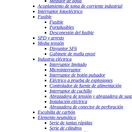
Medidor de agua
Acoplamiento de toma de corriente industrial
Interruptor fotoeléctrico
Fusible
Fusible
Portafusibles
Desconexión del fusible
SPD y arresto
Media tensión
Disyuntor SF6
Gabinete de malla epoxi
Industria eléctrica
Interruptor limitado
Microinterruptor
Interruptor de botón pulsador
Eléctrico a prueba de explosiones
Controlador de fuente de alimentación
Interruptor de cuchillo
Abrazadera de tensión y abrazadera de sus
Instalación eléctrica
Abrazadera de conector de perforación
Escobilla de carbón
Elemento neumático
Serie de juntas rápidas
Serie de cilindros