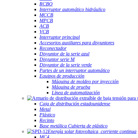
RCBO
Interruptor automático hidráulico
MCCB
MPCB
ACB
VCB
Interruptor principal
Accesorios auxiliares para disyuntores
Reconectador
Disyuntor de la serie azul
Disyuntor serie M
Disyuntor de la serie verde
Partes de un interruptor automático
Equipos de producción
Máquina de moldeo por inyección
Máquina de prueba
Línea de automatización
Caja de distribución estadounidense
Metal
Plástico
Recinto
Base metálica Cubierta de plástico
Energía solar fotovoltaica, corriente continua
MC4