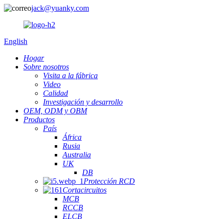
jack@yuanky.com
English
Hogar
Sobre nosotros
Visita a la fábrica
Video
Calidad
Investigación y desarrollo
OEM, ODM y OBM
Productos
País
África
Rusia
Australia
UK
DB
Protección RCD
Cortacircuitos
MCB
RCCB
ELCB