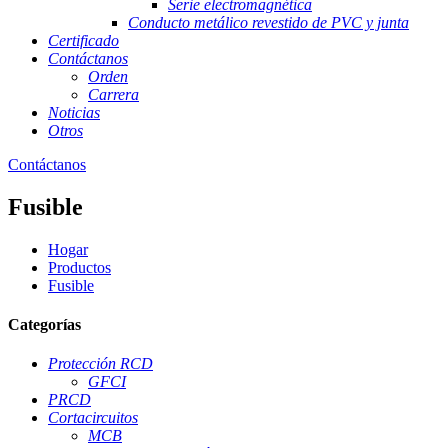
Serie electromagnética
Conducto metálico revestido de PVC y junta
Certificado
Contáctanos
Orden
Carrera
Noticias
Otros
Contáctanos
Fusible
Hogar
Productos
Fusible
Categorías
Protección RCD
GFCI
PRCD
Cortacircuitos
MCB