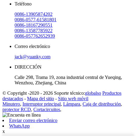
Teléfono
0086-13905874202
0086-0577-61581801
0086-18167290551
0086-13587785922
0086-057762652939
Correo electrónico
jack@yuanky.com
DIRECCIÓN
Calle 298, Trama 19, zona industrial central de Yueqing,
Wenzhou, Zhejiang, China
© Copyright -2020 - 2026 Soporte técnico:
globalso
Productos
destacados
-
Mapa del sitio
-
Sitio web móvil
Minutero
,
Interruptor principal
,
Lámpara
,
Caja de distribución
,
protector RCD
,
Cortacircuitos
,
Enviar correo electrónico
WhatsApp
x