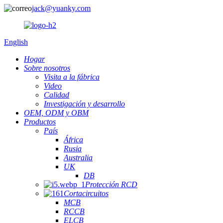
jack@yuanky.com
English
Hogar
Sobre nosotros
Visita a la fábrica
Video
Calidad
Investigación y desarrollo
OEM, ODM y OBM
Productos
País
África
Rusia
Australia
UK
DB
Protección RCD
Cortacircuitos
MCB
RCCB
ELCB