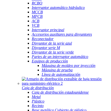
RCBO
Interruptor automático hidráulico
MCCB
MPCB
ACB
VCB
Interruptor principal
Accesorios auxiliares para disyuntores
Reconectador
Disyuntor de la serie azul
Disyuntor serie M
Disyuntor de la serie verde
Partes de un interruptor automático
Equipos de producción
Máquina de moldeo por inyección
Máquina de prueba
Línea de automatización
Caja de distribución
Caja de distribución estadounidense
Metal
Plástico
Recinto
Base metálica Cubierta de plástico