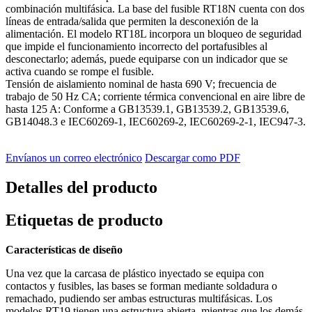
combinación multifásica. La base del fusible RT18N cuenta con dos
líneas de entrada/salida que permiten la desconexión de la
alimentación. El modelo RT18L incorpora un bloqueo de seguridad
que impide el funcionamiento incorrecto del portafusibles al
desconectarlo; además, puede equiparse con un indicador que se
activa cuando se rompe el fusible.
Tensión de aislamiento nominal de hasta 690 V; frecuencia de
trabajo de 50 Hz CA; corriente térmica convencional en aire libre de
hasta 125 A: Conforme a GB13539.1, GB13539.2, GB13539.6,
GB14048.3 e IEC60269-1, IEC60269-2, IEC60269-2-1, IEC947-3.
Envíanos un correo electrónico
Descargar como PDF
Detalles del producto
Etiquetas de producto
Características de diseño
Una vez que la carcasa de plástico inyectado se equipa con
contactos y fusibles, las bases se forman mediante soldadura o
remachado, pudiendo ser ambas estructuras multifásicas. Los
modelos RT19 tienen una estructura abierta, mientras que los demás