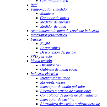
Controlador aéreo
Relé
Temporizador y medidor
Minutero
Contador de horas
Medidor de energía
Medidor de agua
Acoplamiento de toma de corriente industrial
Interruptor fotoeléctrico
Fusible
Fusible
Portafusibles
Desconexión del fusible
SPD y arresto
Media tensión
Disyuntor SF6
Gabinete de malla epoxi
Industria eléctrica
Interruptor limitado
Microinterruptor
Interruptor de botón pulsador
Eléctrico a prueba de explosiones
Controlador de fuente de alimentación
Interruptor de cuchillo
Abrazadera de tensión y abrazadera de