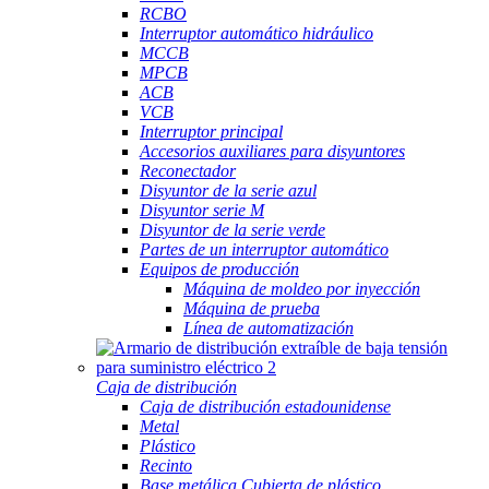
RCBO
Interruptor automático hidráulico
MCCB
MPCB
ACB
VCB
Interruptor principal
Accesorios auxiliares para disyuntores
Reconectador
Disyuntor de la serie azul
Disyuntor serie M
Disyuntor de la serie verde
Partes de un interruptor automático
Equipos de producción
Máquina de moldeo por inyección
Máquina de prueba
Línea de automatización
Caja de distribución
Caja de distribución estadounidense
Metal
Plástico
Recinto
Base metálica Cubierta de plástico