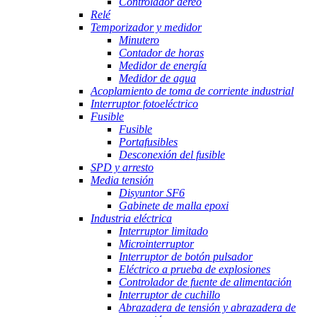
Controlador aéreo
Relé
Temporizador y medidor
Minutero
Contador de horas
Medidor de energía
Medidor de agua
Acoplamiento de toma de corriente industrial
Interruptor fotoeléctrico
Fusible
Fusible
Portafusibles
Desconexión del fusible
SPD y arresto
Media tensión
Disyuntor SF6
Gabinete de malla epoxi
Industria eléctrica
Interruptor limitado
Microinterruptor
Interruptor de botón pulsador
Eléctrico a prueba de explosiones
Controlador de fuente de alimentación
Interruptor de cuchillo
Abrazadera de tensión y abrazadera de