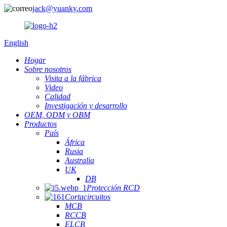
jack@yuanky.com
English
Hogar
Sobre nosotros
Visita a la fábrica
Video
Calidad
Investigación y desarrollo
OEM, ODM y OBM
Productos
País
África
Rusia
Australia
UK
DB
Protección RCD
Cortacircuitos
MCB
RCCB
ELCB