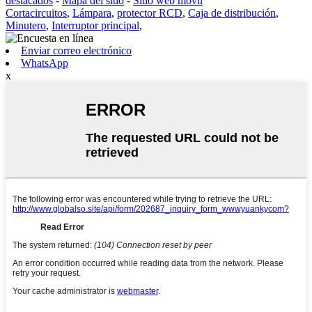
destacados
-
Mapa del sitio
-
Sitio web móvil
Cortacircuitos
,
Lámpara
,
protector RCD
,
Caja de distribución
,
Minutero
,
Interruptor principal
,
Enviar correo electrónico
WhatsApp
x