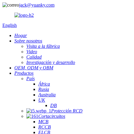
jack@yuanky.com
English
Hogar
Sobre nosotros
Visita a la fábrica
Video
Calidad
Investigación y desarrollo
OEM, ODM y OBM
Productos
País
África
Rusia
Australia
UK
DB
Protección RCD
Cortacircuitos
MCB
RCCB
ELCB