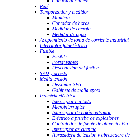
Controlador aéreo
Relé
Temporizador y medidor
Minutero
Contador de horas
Medidor de energía
Medidor de agua
Acoplamiento de toma de corriente industrial
Interruptor fotoeléctrico
Fusible
Fusible
Portafusibles
Desconexión del fusible
SPD y arresto
Media tensión
Disyuntor SF6
Gabinete de malla epoxi
Industria eléctrica
Interruptor limitado
Microinterruptor
Interruptor de botón pulsador
Eléctrico a prueba de explosiones
Controlador de fuente de alimentación
Interruptor de cuchillo
Abrazadera de tensión y abrazadera de