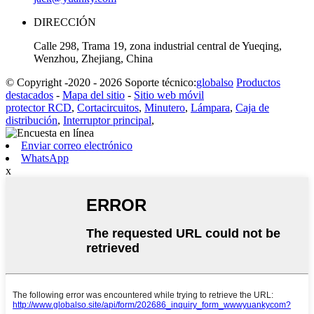
DIRECCIÓN
Calle 298, Trama 19, zona industrial central de Yueqing,
Wenzhou, Zhejiang, China
© Copyright -2020 - 2026 Soporte técnico:
globalso
Productos
destacados
-
Mapa del sitio
-
Sitio web móvil
protector RCD
,
Cortacircuitos
,
Minutero
,
Lámpara
,
Caja de
distribución
,
Interruptor principal
,
Enviar correo electrónico
WhatsApp
x