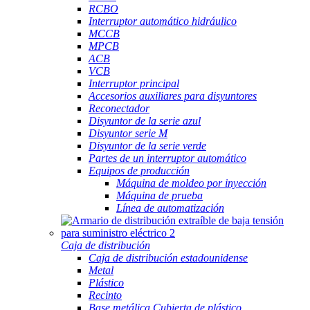
RCBO
Interruptor automático hidráulico
MCCB
MPCB
ACB
VCB
Interruptor principal
Accesorios auxiliares para disyuntores
Reconectador
Disyuntor de la serie azul
Disyuntor serie M
Disyuntor de la serie verde
Partes de un interruptor automático
Equipos de producción
Máquina de moldeo por inyección
Máquina de prueba
Línea de automatización
Caja de distribución
Caja de distribución estadounidense
Metal
Plástico
Recinto
Base metálica Cubierta de plástico