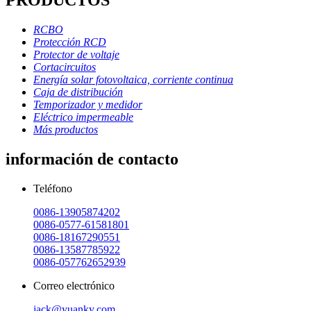
PRODUCTOS
RCBO
Protección RCD
Protector de voltaje
Cortacircuitos
Energía solar fotovoltaica, corriente continua
Caja de distribución
Temporizador y medidor
Eléctrico impermeable
Más productos
información de contacto
Teléfono
0086-13905874202
0086-0577-61581801
0086-18167290551
0086-13587785922
0086-057762652939
Correo electrónico
jack@yuanky.com