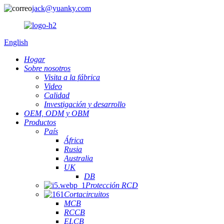
jack@yuanky.com
English
Hogar
Sobre nosotros
Visita a la fábrica
Video
Calidad
Investigación y desarrollo
OEM, ODM y OBM
Productos
País
África
Rusia
Australia
UK
DB
Protección RCD
Cortacircuitos
MCB
RCCB
ELCB