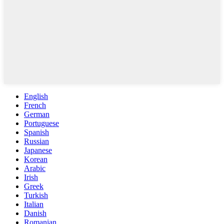
English
French
German
Portuguese
Spanish
Russian
Japanese
Korean
Arabic
Irish
Greek
Turkish
Italian
Danish
Romanian