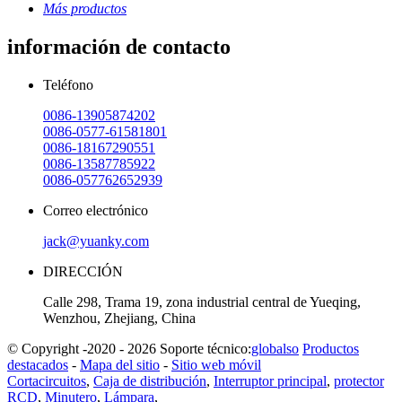
Más productos
información de contacto
Teléfono
0086-13905874202
0086-0577-61581801
0086-18167290551
0086-13587785922
0086-057762652939
Correo electrónico
jack@yuanky.com
DIRECCIÓN
Calle 298, Trama 19, zona industrial central de Yueqing,
Wenzhou, Zhejiang, China
© Copyright -2020 - 2026 Soporte técnico:
globalso
Productos
destacados
-
Mapa del sitio
-
Sitio web móvil
Cortacircuitos
,
Caja de distribución
,
Interruptor principal
,
protector
RCD
,
Minutero
,
Lámpara
,