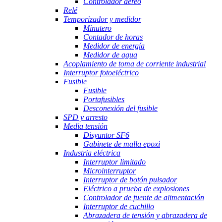
Controlador aéreo
Relé
Temporizador y medidor
Minutero
Contador de horas
Medidor de energía
Medidor de agua
Acoplamiento de toma de corriente industrial
Interruptor fotoeléctrico
Fusible
Fusible
Portafusibles
Desconexión del fusible
SPD y arresto
Media tensión
Disyuntor SF6
Gabinete de malla epoxi
Industria eléctrica
Interruptor limitado
Microinterruptor
Interruptor de botón pulsador
Eléctrico a prueba de explosiones
Controlador de fuente de alimentación
Interruptor de cuchillo
Abrazadera de tensión y abrazadera de