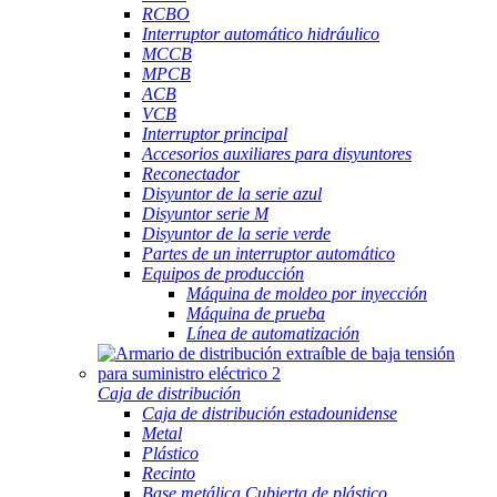
RCBO
Interruptor automático hidráulico
MCCB
MPCB
ACB
VCB
Interruptor principal
Accesorios auxiliares para disyuntores
Reconectador
Disyuntor de la serie azul
Disyuntor serie M
Disyuntor de la serie verde
Partes de un interruptor automático
Equipos de producción
Máquina de moldeo por inyección
Máquina de prueba
Línea de automatización
Caja de distribución
Caja de distribución estadounidense
Metal
Plástico
Recinto
Base metálica Cubierta de plástico