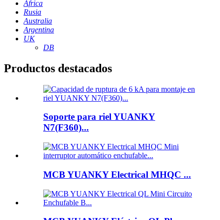
África
Rusia
Australia
Argentina
UK
DB
Productos destacados
Soporte para riel YUANKY
N7(F360)...
MCB YUANKY Electrical MHQC ...