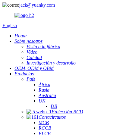
jack@yuanky.com
English
Hogar
Sobre nosotros
Visita a la fábrica
Video
Calidad
Investigación y desarrollo
OEM, ODM y OBM
Productos
País
África
Rusia
Australia
UK
DB
Protección RCD
Cortacircuitos
MCB
RCCB
ELCB