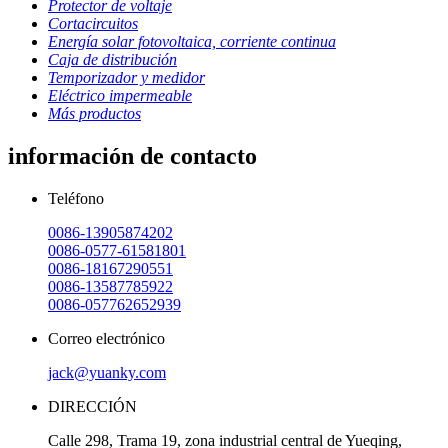
Protector de voltaje
Cortacircuitos
Energía solar fotovoltaica, corriente continua
Caja de distribución
Temporizador y medidor
Eléctrico impermeable
Más productos
información de contacto
Teléfono
0086-13905874202
0086-0577-61581801
0086-18167290551
0086-13587785922
0086-057762652939
Correo electrónico
jack@yuanky.com
DIRECCIÓN
Calle 298, Trama 19, zona industrial central de Yueqing,