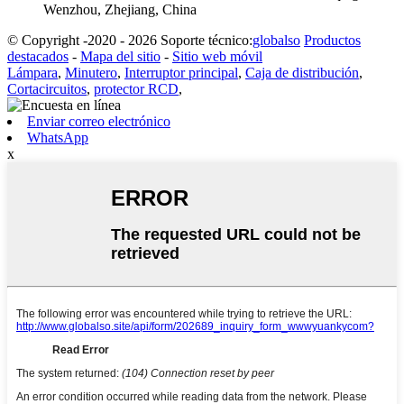
Wenzhou, Zhejiang, China
© Copyright -2020 - 2026 Soporte técnico:
globalso
Productos
destacados
-
Mapa del sitio
-
Sitio web móvil
Lámpara
,
Minutero
,
Interruptor principal
,
Caja de distribución
,
Cortacircuitos
,
protector RCD
,
Enviar correo electrónico
WhatsApp
x