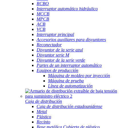
RCBO
Interruptor automático hidráulico
MCCB
MPCB
ACB
VCB
Interruptor principal
Accesorios auxiliares para disyuntores
Reconectador
Disyuntor de la serie azul
Disyuntor serie M
Disyuntor de la serie verde
Partes de un interruptor automático
Equipos de producción
Máquina de moldeo por inyección
Máquina de prueba
Línea de automatización
Caja de distribución
Caja de distribución estadounidense
Metal
Plástico
Recinto
Base metálica Cubierta de plástico