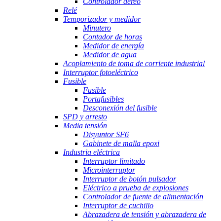
Controlador aéreo
Relé
Temporizador y medidor
Minutero
Contador de horas
Medidor de energía
Medidor de agua
Acoplamiento de toma de corriente industrial
Interruptor fotoeléctrico
Fusible
Fusible
Portafusibles
Desconexión del fusible
SPD y arresto
Media tensión
Disyuntor SF6
Gabinete de malla epoxi
Industria eléctrica
Interruptor limitado
Microinterruptor
Interruptor de botón pulsador
Eléctrico a prueba de explosiones
Controlador de fuente de alimentación
Interruptor de cuchillo
Abrazadera de tensión y abrazadera de