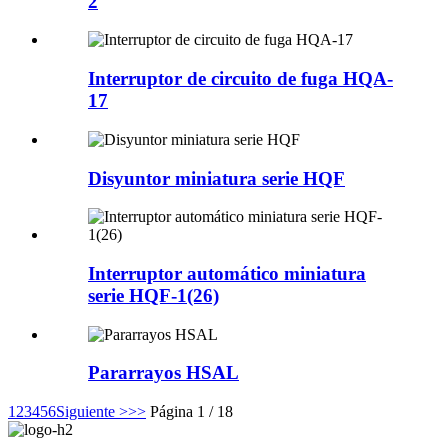
2
Interruptor de circuito de fuga HQA-
17
Disyuntor miniatura serie HQF
Interruptor automático miniatura
serie HQF-1(26)
Pararrayos HSAL
1
2
3
4
5
6
Siguiente >
>>
Página 1 / 18