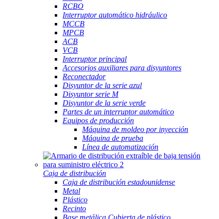
RCBO
Interruptor automático hidráulico
MCCB
MPCB
ACB
VCB
Interruptor principal
Accesorios auxiliares para disyuntores
Reconectador
Disyuntor de la serie azul
Disyuntor serie M
Disyuntor de la serie verde
Partes de un interruptor automático
Equipos de producción
Máquina de moldeo por inyección
Máquina de prueba
Línea de automatización
Caja de distribución
Caja de distribución estadounidense
Metal
Plástico
Recinto
Base metálica Cubierta de plástico