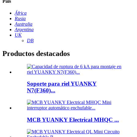
País
África
Rusia
Australia
Argentina
UK
DB
Productos destacados
Soporte para riel YUANKY
N7(F360)...
MCB YUANKY Electrical MHQC ...