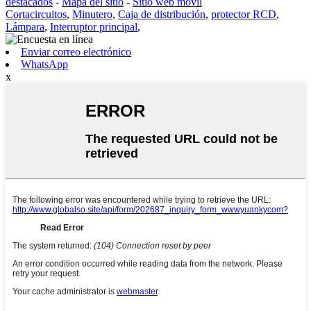
destacados
-
Mapa del sitio
-
Sitio web móvil
Cortacircuitos
,
Minutero
,
Caja de distribución
,
protector RCD
,
Lámpara
,
Interruptor principal
,
Enviar correo electrónico
WhatsApp
x