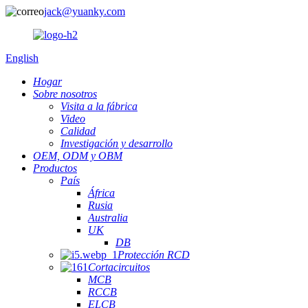
jack@yuanky.com
English
Hogar
Sobre nosotros
Visita a la fábrica
Video
Calidad
Investigación y desarrollo
OEM, ODM y OBM
Productos
País
África
Rusia
Australia
UK
DB
Protección RCD
Cortacircuitos
MCB
RCCB
ELCB