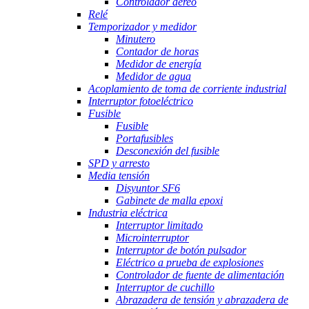
Controlador aéreo
Relé
Temporizador y medidor
Minutero
Contador de horas
Medidor de energía
Medidor de agua
Acoplamiento de toma de corriente industrial
Interruptor fotoeléctrico
Fusible
Fusible
Portafusibles
Desconexión del fusible
SPD y arresto
Media tensión
Disyuntor SF6
Gabinete de malla epoxi
Industria eléctrica
Interruptor limitado
Microinterruptor
Interruptor de botón pulsador
Eléctrico a prueba de explosiones
Controlador de fuente de alimentación
Interruptor de cuchillo
Abrazadera de tensión y abrazadera de