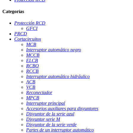
Categorías
Protección RCD
GFCI
PRCD
Cortacircuitos
MCB
Interruptor automático negro
MCCB
ELCB
RCBO
RCCB
Interruptor automático hidráulico
ACB
VCB
Reconectador
MPCB
Interruptor principal
Accesorios auxiliares para disyuntores
Disyuntor de la serie azul
Disyuntor serie M
Disyuntor de la serie verde
Partes de un interruptor automático