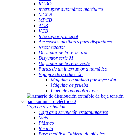
RCBO
Interruptor automático hidráulico
MCCB
MPCB
ACB
VCB
Interruptor principal
Accesorios auxiliares para disyuntores
Reconectador
Disyuntor de la serie azul
Disyuntor serie M
Disyuntor de la serie verde
Partes de un interruptor automático
Equipos de producción
Máquina de moldeo por inyección
Máquina de prueba
Línea de automatización
Caja de distribución
Caja de distribución estadounidense
Metal
Plástico
Recinto
Base metálica Cubierta de plástico