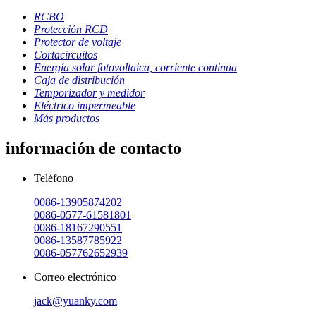
RCBO
Protección RCD
Protector de voltaje
Cortacircuitos
Energía solar fotovoltaica, corriente continua
Caja de distribución
Temporizador y medidor
Eléctrico impermeable
Más productos
información de contacto
Teléfono
0086-13905874202
0086-0577-61581801
0086-18167290551
0086-13587785922
0086-057762652939
Correo electrónico
jack@yuanky.com