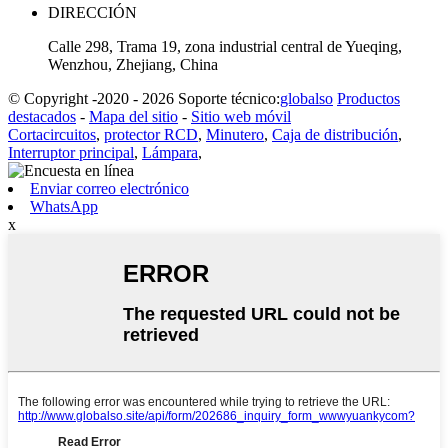
DIRECCIÓN
Calle 298, Trama 19, zona industrial central de Yueqing,
Wenzhou, Zhejiang, China
© Copyright -2020 - 2026 Soporte técnico:
globalso
Productos
destacados
-
Mapa del sitio
-
Sitio web móvil
Cortacircuitos
,
protector RCD
,
Minutero
,
Caja de distribución
,
Interruptor principal
,
Lámpara
,
Enviar correo electrónico
WhatsApp
x