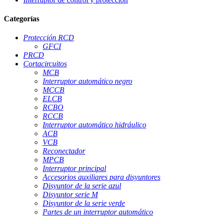
Categorías
Protección RCD
GFCI
PRCD
Cortacircuitos
MCB
Interruptor automático negro
MCCB
ELCB
RCBO
RCCB
Interruptor automático hidráulico
ACB
VCB
Reconectador
MPCB
Interruptor principal
Accesorios auxiliares para disyuntores
Disyuntor de la serie azul
Disyuntor serie M
Disyuntor de la serie verde
Partes de un interruptor automático