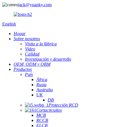
jack@yuanky.com
English
Hogar
Sobre nosotros
Visita a la fábrica
Video
Calidad
Investigación y desarrollo
OEM, ODM y OBM
Productos
País
África
Rusia
Australia
UK
DB
Protección RCD
Cortacircuitos
MCB
RCCB
ELCB