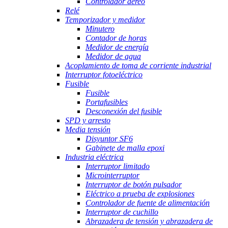
Controlador aéreo
Relé
Temporizador y medidor
Minutero
Contador de horas
Medidor de energía
Medidor de agua
Acoplamiento de toma de corriente industrial
Interruptor fotoeléctrico
Fusible
Fusible
Portafusibles
Desconexión del fusible
SPD y arresto
Media tensión
Disyuntor SF6
Gabinete de malla epoxi
Industria eléctrica
Interruptor limitado
Microinterruptor
Interruptor de botón pulsador
Eléctrico a prueba de explosiones
Controlador de fuente de alimentación
Interruptor de cuchillo
Abrazadera de tensión y abrazadera de