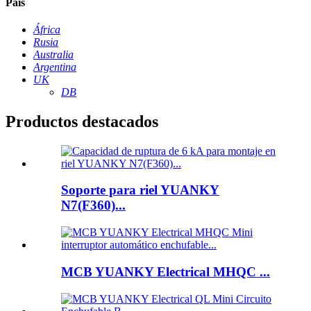
País
África
Rusia
Australia
Argentina
UK
DB
Productos destacados
Soporte para riel YUANKY
N7(F360)...
MCB YUANKY Electrical MHQC ...