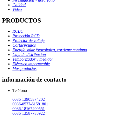
Investigación y desarrollo
Calidad
Video
PRODUCTOS
RCBO
Protección RCD
Protector de voltaje
Cortacircuitos
Energía solar fotovoltaica, corriente continua
Caja de distribución
Temporizador y medidor
Eléctrico impermeable
Más productos
información de contacto
Teléfono
0086-13905874202
0086-0577-61581801
0086-18167290551
0086-13587785922