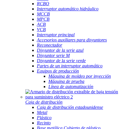
RCBO
Interruptor automático hidráulico
MCCB
MPCB
ACB
VCB
Interruptor principal
Accesorios auxiliares para disyuntores
Reconectador
Disyuntor de la serie azul
Disyuntor serie M
Disyuntor de la serie verde
Partes de un interruptor automático
Equipos de producción
Máquina de moldeo por inyección
Máquina de prueba
Línea de automatización
Caja de distribución
Caja de distribución estadounidense
Metal
Plástico
Recinto
Base metálica Cubierta de plástico