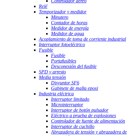
Controlador aéreo
Relé
Temporizador y medidor
Minutero
Contador de horas
Medidor de energía
Medidor de agua
Acoplamiento de toma de corriente industrial
Interruptor fotoeléctrico
Fusible
Fusible
Portafusibles
Desconexión del fusible
SPD y arresto
Media tensión
Disyuntor SF6
Gabinete de malla epoxi
Industria eléctrica
Interruptor limitado
Microinterruptor
Interruptor de botón pulsador
Eléctrico a prueba de explosiones
Controlador de fuente de alimentación
Interruptor de cuchillo
Abrazadera de tensión y abrazadera de