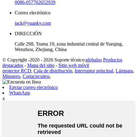
0086-057762652939
Correo electrónico
jack@yuanky.com
DIRECCIÓN
Calle 298, Trama 19, zona industrial central de Yueqing,
Wenzhou, Zhejiang, China
© Copyright -2020 - 2026 Soporte técnico:
globalso
Productos
destacados
-
Mapa del sitio
-
Sitio web móvil
protector RCD
,
Caja de distribución
,
Interruptor principal
,
Lámpara
,
Minutero
,
Cortacircuitos
,
Enviar correo electrónico
WhatsApp
x