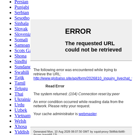
Persian
Punjabi
Serbian
Sesotho
Sinhala
Slovak
Slovenian
Somali
Samoan
Scots Gaelic
Shona
Sindhi
Sundanese
Swahili
Tajik
Tamil
Telugu
Thai
Ukrainian
Urdu
Uzbek
Vietnamese
Welsh
Xhosa
Yiddish