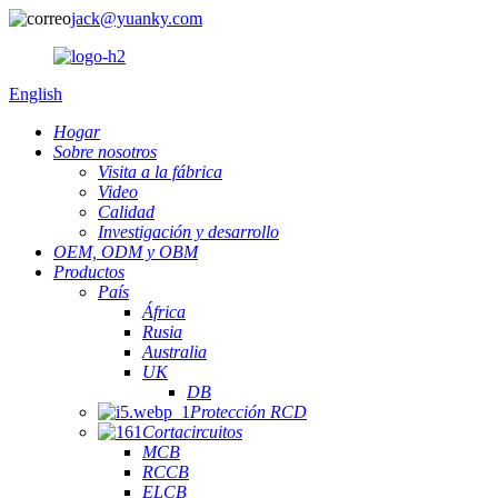
jack@yuanky.com
English
Hogar
Sobre nosotros
Visita a la fábrica
Video
Calidad
Investigación y desarrollo
OEM, ODM y OBM
Productos
País
África
Rusia
Australia
UK
DB
Protección RCD
Cortacircuitos
MCB
RCCB
ELCB