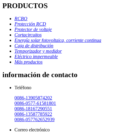
PRODUCTOS
RCBO
Protección RCD
Protector de voltaje
Cortacircuitos
Energía solar fotovoltaica, corriente continua
Caja de distribución
Temporizador y medidor
Eléctrico impermeable
Más productos
información de contacto
Teléfono
0086-13905874202
0086-0577-61581801
0086-18167290551
0086-13587785922
0086-057762652939
Correo electrónico