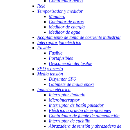
Controlador aéreo
Relé
Temporizador y medidor
Minutero
Contador de horas
Medidor de energía
Medidor de agua
Acoplamiento de toma de corriente industrial
Interruptor fotoeléctrico
Fusible
Fusible
Portafusibles
Desconexión del fusible
SPD y arresto
Media tensión
Disyuntor SF6
Gabinete de malla epoxi
Industria eléctrica
Interruptor limitado
Microinterruptor
Interruptor de botón pulsador
Eléctrico a prueba de explosiones
Controlador de fuente de alimentación
Interruptor de cuchillo
Abrazadera de tensión y abrazadera de