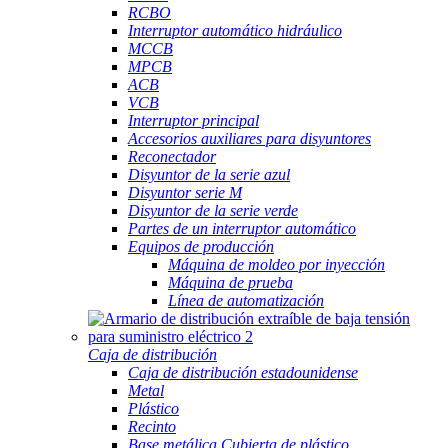
RCBO
Interruptor automático hidráulico
MCCB
MPCB
ACB
VCB
Interruptor principal
Accesorios auxiliares para disyuntores
Reconectador
Disyuntor de la serie azul
Disyuntor serie M
Disyuntor de la serie verde
Partes de un interruptor automático
Equipos de producción
Máquina de moldeo por inyección
Máquina de prueba
Línea de automatización
Caja de distribución
Caja de distribución estadounidense
Metal
Plástico
Recinto
Base metálica Cubierta de plástico