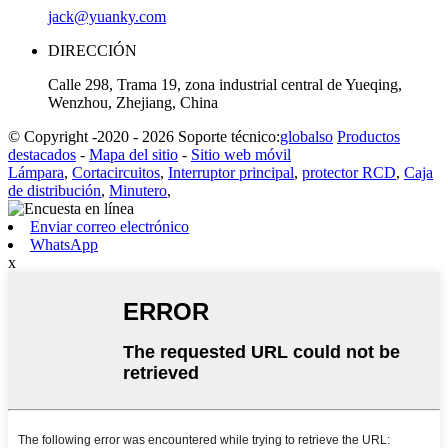
jack@yuanky.com
DIRECCIÓN
Calle 298, Trama 19, zona industrial central de Yueqing,
Wenzhou, Zhejiang, China
© Copyright -2020 - 2026 Soporte técnico:
globalso
Productos
destacados
-
Mapa del sitio
-
Sitio web móvil
Lámpara
,
Cortacircuitos
,
Interruptor principal
,
protector RCD
,
Caja
de distribución
,
Minutero
,
Enviar correo electrónico
WhatsApp
x