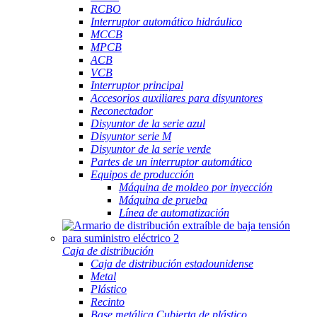
RCBO
Interruptor automático hidráulico
MCCB
MPCB
ACB
VCB
Interruptor principal
Accesorios auxiliares para disyuntores
Reconectador
Disyuntor de la serie azul
Disyuntor serie M
Disyuntor de la serie verde
Partes de un interruptor automático
Equipos de producción
Máquina de moldeo por inyección
Máquina de prueba
Línea de automatización
Caja de distribución
Caja de distribución estadounidense
Metal
Plástico
Recinto
Base metálica Cubierta de plástico