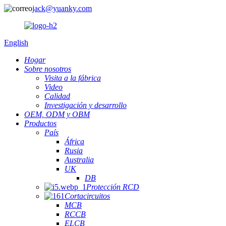
jack@yuanky.com
English
Hogar
Sobre nosotros
Visita a la fábrica
Video
Calidad
Investigación y desarrollo
OEM, ODM y OBM
Productos
País
África
Rusia
Australia
UK
DB
Protección RCD
Cortacircuitos
MCB
RCCB
ELCB