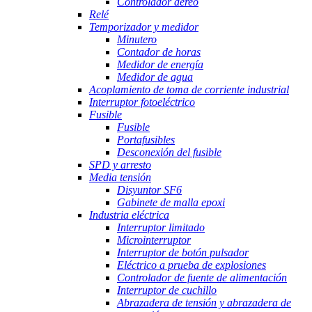
Controlador aéreo
Relé
Temporizador y medidor
Minutero
Contador de horas
Medidor de energía
Medidor de agua
Acoplamiento de toma de corriente industrial
Interruptor fotoeléctrico
Fusible
Fusible
Portafusibles
Desconexión del fusible
SPD y arresto
Media tensión
Disyuntor SF6
Gabinete de malla epoxi
Industria eléctrica
Interruptor limitado
Microinterruptor
Interruptor de botón pulsador
Eléctrico a prueba de explosiones
Controlador de fuente de alimentación
Interruptor de cuchillo
Abrazadera de tensión y abrazadera de