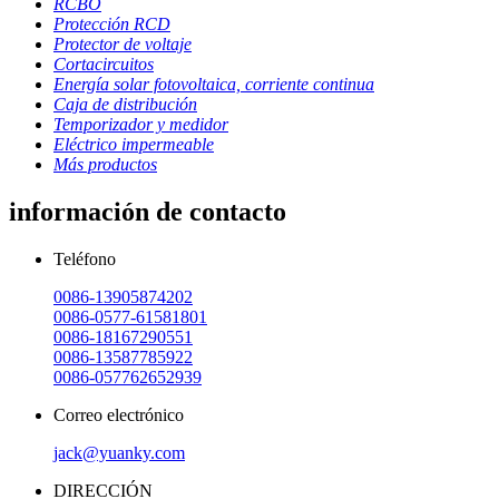
RCBO
Protección RCD
Protector de voltaje
Cortacircuitos
Energía solar fotovoltaica, corriente continua
Caja de distribución
Temporizador y medidor
Eléctrico impermeable
Más productos
información de contacto
Teléfono
0086-13905874202
0086-0577-61581801
0086-18167290551
0086-13587785922
0086-057762652939
Correo electrónico
jack@yuanky.com
DIRECCIÓN