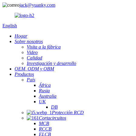
jack@yuanky.com
English
Hogar
Sobre nosotros
Visita a la fábrica
Video
Calidad
Investigación y desarrollo
OEM, ODM y OBM
Productos
País
África
Rusia
Australia
UK
DB
Protección RCD
Cortacircuitos
MCB
RCCB
ELCB