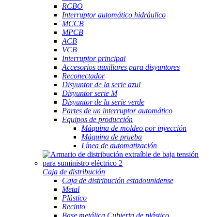
RCBO
Interruptor automático hidráulico
MCCB
MPCB
ACB
VCB
Interruptor principal
Accesorios auxiliares para disyuntores
Reconectador
Disyuntor de la serie azul
Disyuntor serie M
Disyuntor de la serie verde
Partes de un interruptor automático
Equipos de producción
Máquina de moldeo por inyección
Máquina de prueba
Línea de automatización
Caja de distribución
Caja de distribución estadounidense
Metal
Plástico
Recinto
Base metálica Cubierta de plástico