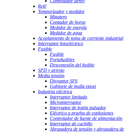
Controlador aéreo
Relé
Temporizador y medidor
Minutero
Contador de horas
Medidor de energía
Medidor de agua
Acoplamiento de toma de corriente industrial
Interruptor fotoeléctrico
Fusible
Fusible
Portafusibles
Desconexión del fusible
SPD y arresto
Media tensión
Disyuntor SF6
Gabinete de malla epoxi
Industria eléctrica
Interruptor limitado
Microinterruptor
Interruptor de botón pulsador
Eléctrico a prueba de explosiones
Controlador de fuente de alimentación
Interruptor de cuchillo
Abrazadera de tensión y abrazadera de