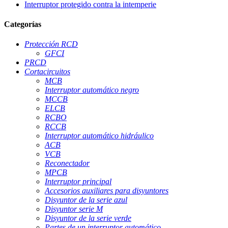
Interruptor protegido contra la intemperie
Categorías
Protección RCD
GFCI
PRCD
Cortacircuitos
MCB
Interruptor automático negro
MCCB
ELCB
RCBO
RCCB
Interruptor automático hidráulico
ACB
VCB
Reconectador
MPCB
Interruptor principal
Accesorios auxiliares para disyuntores
Disyuntor de la serie azul
Disyuntor serie M
Disyuntor de la serie verde
Partes de un interruptor automático