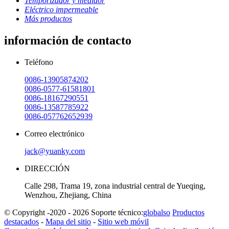
Temporizador y medidor
Eléctrico impermeable
Más productos
información de contacto
Teléfono
0086-13905874202
0086-0577-61581801
0086-18167290551
0086-13587785922
0086-057762652939
Correo electrónico
jack@yuanky.com
DIRECCIÓN
Calle 298, Trama 19, zona industrial central de Yueqing,
Wenzhou, Zhejiang, China
© Copyright -2020 - 2026 Soporte técnico:
globalso
Productos
destacados
-
Mapa del sitio
-
Sitio web móvil