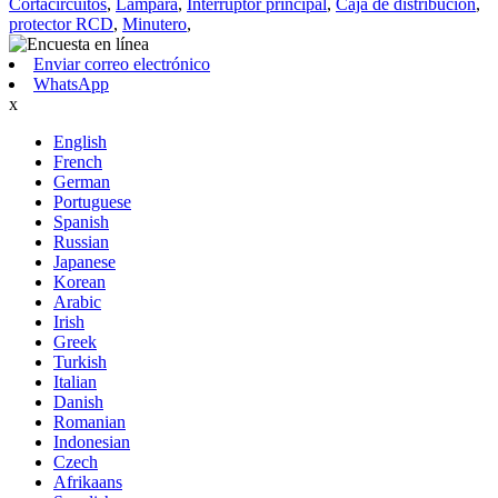
Cortacircuitos
,
Lámpara
,
Interruptor principal
,
Caja de distribución
,
protector RCD
,
Minutero
,
Enviar correo electrónico
WhatsApp
x
English
French
German
Portuguese
Spanish
Russian
Japanese
Korean
Arabic
Irish
Greek
Turkish
Italian
Danish
Romanian
Indonesian
Czech
Afrikaans