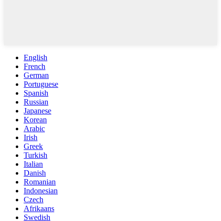
English
French
German
Portuguese
Spanish
Russian
Japanese
Korean
Arabic
Irish
Greek
Turkish
Italian
Danish
Romanian
Indonesian
Czech
Afrikaans
Swedish