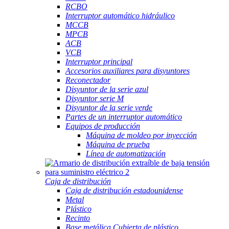
RCBO
Interruptor automático hidráulico
MCCB
MPCB
ACB
VCB
Interruptor principal
Accesorios auxiliares para disyuntores
Reconectador
Disyuntor de la serie azul
Disyuntor serie M
Disyuntor de la serie verde
Partes de un interruptor automático
Equipos de producción
Máquina de moldeo por inyección
Máquina de prueba
Línea de automatización
Caja de distribución
Caja de distribución estadounidense
Metal
Plástico
Recinto
Base metálica Cubierta de plástico