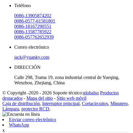
Teléfono
0086-13905874202
0086-0577-61581801
0086-18167290551
0086-13587785922
0086-057762652939
Correo electrónico
jack@yuanky.com
DIRECCIÓN
Calle 298, Trama 19, zona industrial central de Yueqing,
Wenzhou, Zhejiang, China
© Copyright -2020 - 2026 Soporte técnico:
globalso
Productos
destacados
-
Mapa del sitio
-
Sitio web móvil
Caja de distribución
,
Interruptor principal
,
Cortacircuitos
,
Minutero
,
Lámpara
,
protector RCD
,
Enviar correo electrónico
WhatsApp
x