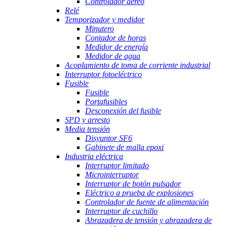
Controlador aéreo
Relé
Temporizador y medidor
Minutero
Contador de horas
Medidor de energía
Medidor de agua
Acoplamiento de toma de corriente industrial
Interruptor fotoeléctrico
Fusible
Fusible
Portafusibles
Desconexión del fusible
SPD y arresto
Media tensión
Disyuntor SF6
Gabinete de malla epoxi
Industria eléctrica
Interruptor limitado
Microinterruptor
Interruptor de botón pulsador
Eléctrico a prueba de explosiones
Controlador de fuente de alimentación
Interruptor de cuchillo
Abrazadera de tensión y abrazadera de