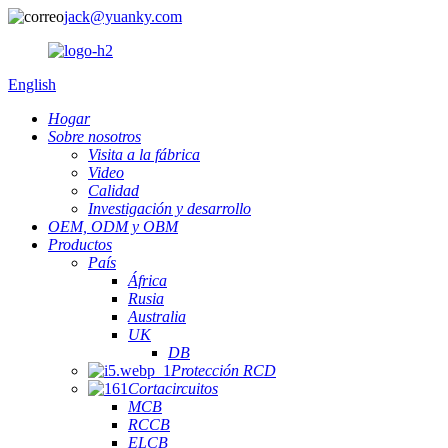
jack@yuanky.com
English
Hogar
Sobre nosotros
Visita a la fábrica
Video
Calidad
Investigación y desarrollo
OEM, ODM y OBM
Productos
País
África
Rusia
Australia
UK
DB
Protección RCD
Cortacircuitos
MCB
RCCB
ELCB