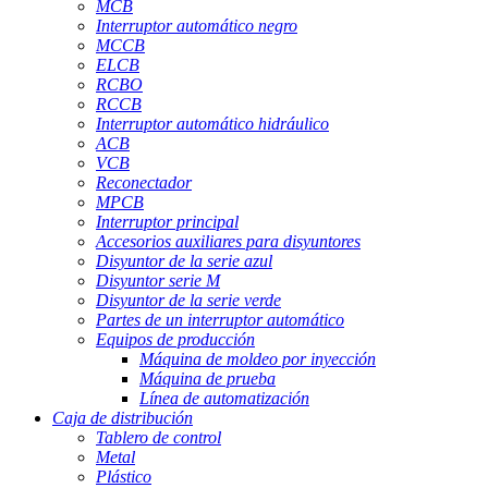
MCB
Interruptor automático negro
MCCB
ELCB
RCBO
RCCB
Interruptor automático hidráulico
ACB
VCB
Reconectador
MPCB
Interruptor principal
Accesorios auxiliares para disyuntores
Disyuntor de la serie azul
Disyuntor serie M
Disyuntor de la serie verde
Partes de un interruptor automático
Equipos de producción
Máquina de moldeo por inyección
Máquina de prueba
Línea de automatización
Caja de distribución
Tablero de control
Metal
Plástico