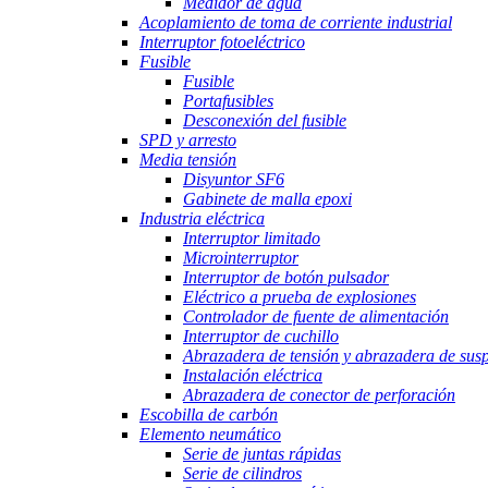
Medidor de agua
Acoplamiento de toma de corriente industrial
Interruptor fotoeléctrico
Fusible
Fusible
Portafusibles
Desconexión del fusible
SPD y arresto
Media tensión
Disyuntor SF6
Gabinete de malla epoxi
Industria eléctrica
Interruptor limitado
Microinterruptor
Interruptor de botón pulsador
Eléctrico a prueba de explosiones
Controlador de fuente de alimentación
Interruptor de cuchillo
Abrazadera de tensión y abrazadera de sus
Instalación eléctrica
Abrazadera de conector de perforación
Escobilla de carbón
Elemento neumático
Serie de juntas rápidas
Serie de cilindros