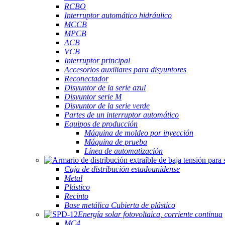
RCBO
Interruptor automático hidráulico
MCCB
MPCB
ACB
VCB
Interruptor principal
Accesorios auxiliares para disyuntores
Reconectador
Disyuntor de la serie azul
Disyuntor serie M
Disyuntor de la serie verde
Partes de un interruptor automático
Equipos de producción
Máquina de moldeo por inyección
Máquina de prueba
Línea de automatización
Caja de distribución estadounidense
Metal
Plástico
Recinto
Base metálica Cubierta de plástico
Energía solar fotovoltaica, corriente continua
MC4