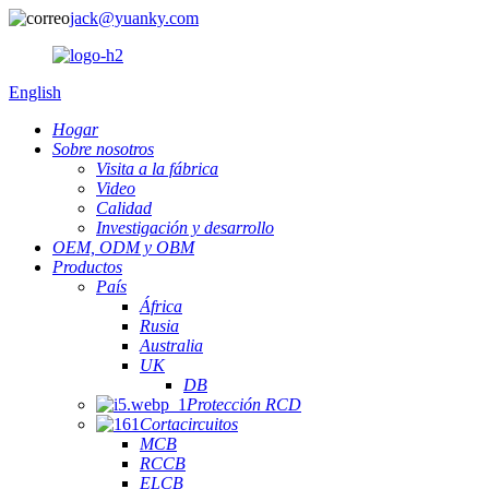
jack@yuanky.com
English
Hogar
Sobre nosotros
Visita a la fábrica
Video
Calidad
Investigación y desarrollo
OEM, ODM y OBM
Productos
País
África
Rusia
Australia
UK
DB
Protección RCD
Cortacircuitos
MCB
RCCB
ELCB