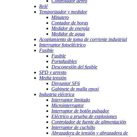
Controlador aéreo
Relé
Temporizador y medidor
Minutero
Contador de horas
Medidor de energía
Medidor de agua
Acoplamiento de toma de corriente industrial
Interruptor fotoeléctrico
Fusible
Fusible
Portafusibles
Desconexión del fusible
SPD y arresto
Media tensión
Disyuntor SF6
Gabinete de malla epoxi
Industria eléctrica
Interruptor limitado
Microinterruptor
Interruptor de botón pulsador
Eléctrico a prueba de explosiones
Controlador de fuente de alimentación
Interruptor de cuchillo
Abrazadera de tensión y abrazadera de