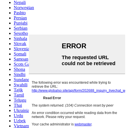
Nepali
Norwegian
Pashto
Persian
Punjabi
Serbian
Sesotho
Sinhala
Slovak
Slovenian
Somali
Samoan
Scots Gaelic
Shona
Sindhi
Sundanese
Swahili
Tajik
Tamil
Telugu
Thai
Ukrainian
Urdu
Uzbek
Vietnamese