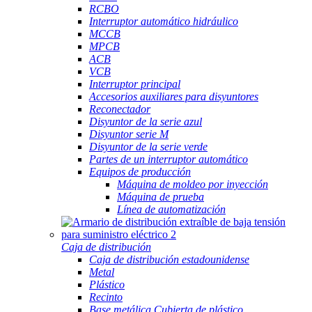
RCBO
Interruptor automático hidráulico
MCCB
MPCB
ACB
VCB
Interruptor principal
Accesorios auxiliares para disyuntores
Reconectador
Disyuntor de la serie azul
Disyuntor serie M
Disyuntor de la serie verde
Partes de un interruptor automático
Equipos de producción
Máquina de moldeo por inyección
Máquina de prueba
Línea de automatización
Caja de distribución
Caja de distribución estadounidense
Metal
Plástico
Recinto
Base metálica Cubierta de plástico