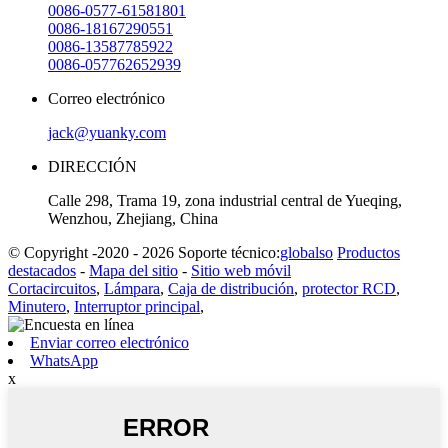
0086-0577-61581801
0086-18167290551
0086-13587785922
0086-057762652939
Correo electrónico
jack@yuanky.com
DIRECCIÓN
Calle 298, Trama 19, zona industrial central de Yueqing,
Wenzhou, Zhejiang, China
© Copyright -2020 - 2026 Soporte técnico:
globalso
Productos
destacados
-
Mapa del sitio
-
Sitio web móvil
Cortacircuitos
,
Lámpara
,
Caja de distribución
,
protector RCD
,
Minutero
,
Interruptor principal
,
Enviar correo electrónico
WhatsApp
x