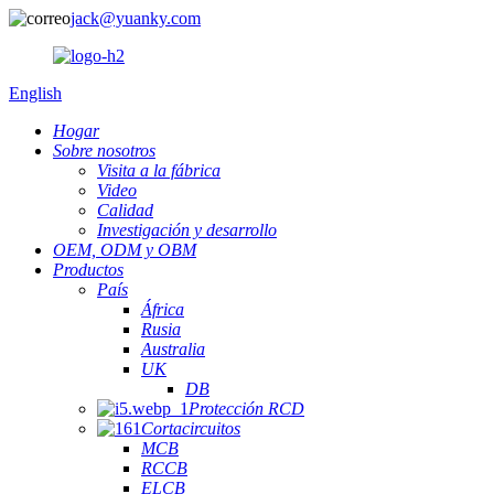
jack@yuanky.com
English
Hogar
Sobre nosotros
Visita a la fábrica
Video
Calidad
Investigación y desarrollo
OEM, ODM y OBM
Productos
País
África
Rusia
Australia
UK
DB
Protección RCD
Cortacircuitos
MCB
RCCB
ELCB