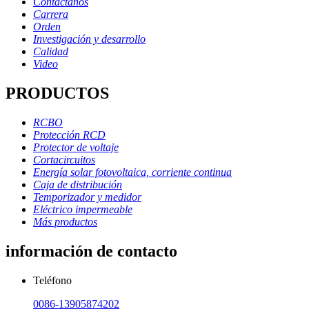
Contáctanos
Carrera
Orden
Investigación y desarrollo
Calidad
Video
PRODUCTOS
RCBO
Protección RCD
Protector de voltaje
Cortacircuitos
Energía solar fotovoltaica, corriente continua
Caja de distribución
Temporizador y medidor
Eléctrico impermeable
Más productos
información de contacto
Teléfono
0086-13905874202