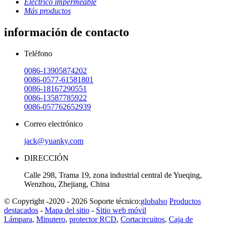
Eléctrico impermeable
Más productos
información de contacto
Teléfono
0086-13905874202
0086-0577-61581801
0086-18167290551
0086-13587785922
0086-057762652939
Correo electrónico
jack@yuanky.com
DIRECCIÓN
Calle 298, Trama 19, zona industrial central de Yueqing,
Wenzhou, Zhejiang, China
© Copyright -2020 - 2026 Soporte técnico:
globalso
Productos
destacados
-
Mapa del sitio
-
Sitio web móvil
Lámpara
,
Minutero
,
protector RCD
,
Cortacircuitos
,
Caja de