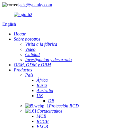
jack@yuanky.com
English
Hogar
Sobre nosotros
Visita a la fábrica
Video
Calidad
Investigación y desarrollo
OEM, ODM y OBM
Productos
País
África
Rusia
Australia
UK
DB
Protección RCD
Cortacircuitos
MCB
RCCB
ELCB