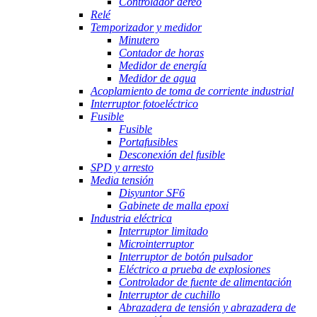
Controlador aéreo
Relé
Temporizador y medidor
Minutero
Contador de horas
Medidor de energía
Medidor de agua
Acoplamiento de toma de corriente industrial
Interruptor fotoeléctrico
Fusible
Fusible
Portafusibles
Desconexión del fusible
SPD y arresto
Media tensión
Disyuntor SF6
Gabinete de malla epoxi
Industria eléctrica
Interruptor limitado
Microinterruptor
Interruptor de botón pulsador
Eléctrico a prueba de explosiones
Controlador de fuente de alimentación
Interruptor de cuchillo
Abrazadera de tensión y abrazadera de