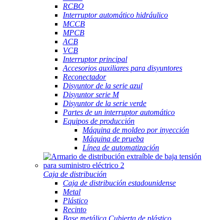
RCBO
Interruptor automático hidráulico
MCCB
MPCB
ACB
VCB
Interruptor principal
Accesorios auxiliares para disyuntores
Reconectador
Disyuntor de la serie azul
Disyuntor serie M
Disyuntor de la serie verde
Partes de un interruptor automático
Equipos de producción
Máquina de moldeo por inyección
Máquina de prueba
Línea de automatización
Caja de distribución
Caja de distribución estadounidense
Metal
Plástico
Recinto
Base metálica Cubierta de plástico