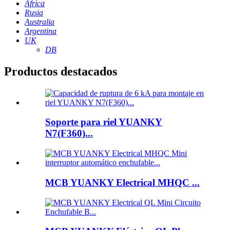
África
Rusia
Australia
Argentina
UK
DB
Productos destacados
Soporte para riel YUANKY
N7(F360)...
MCB YUANKY Electrical MHQC ...