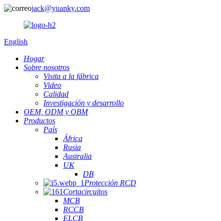
jack@yuanky.com
English
Hogar
Sobre nosotros
Visita a la fábrica
Video
Calidad
Investigación y desarrollo
OEM, ODM y OBM
Productos
País
África
Rusia
Australia
UK
DB
Protección RCD
Cortacircuitos
MCB
RCCB
ELCB