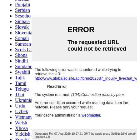
Punjabi
Serbian
Sesotho
Sinhala
Slovak
Slovenian
Somali
Samoan
Scots Gaelic
Shona
Sindhi
Sundanese
Swahili
Tajik
Tamil
Telugu
Thai
Ukrainian
Urdu
Uzbek
Vietnamese
Welsh
Xhosa
Yiddish
Yoruba