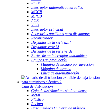
RCBO
Interruptor automático hidráulico
MCCB
MPCB
ACB
VCB
Interruptor principal
Accesorios auxiliares para disyuntores
Reconectador
Disyuntor de la serie azul
Disyuntor serie M
Disyuntor de la serie verde
Partes de un interruptor automático
Equipos de producción
Máquina de moldeo por inyección
Máquina de prueba
Línea de automatización
Caja de distribución
Caja de distribución estadounidense
Metal
Plástico
Recinto
Base metálica Cubierta de plástico