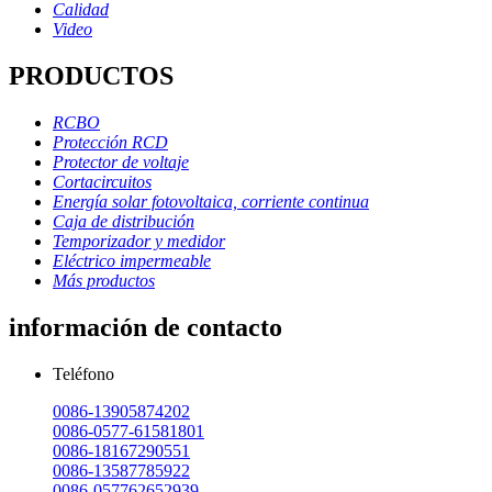
Calidad
Video
PRODUCTOS
RCBO
Protección RCD
Protector de voltaje
Cortacircuitos
Energía solar fotovoltaica, corriente continua
Caja de distribución
Temporizador y medidor
Eléctrico impermeable
Más productos
información de contacto
Teléfono
0086-13905874202
0086-0577-61581801
0086-18167290551
0086-13587785922
0086-057762652939