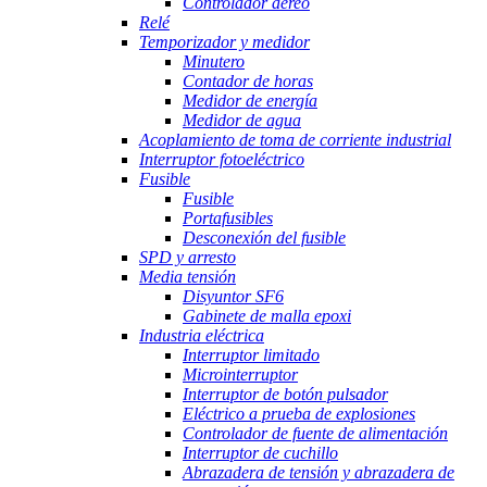
Controlador aéreo
Relé
Temporizador y medidor
Minutero
Contador de horas
Medidor de energía
Medidor de agua
Acoplamiento de toma de corriente industrial
Interruptor fotoeléctrico
Fusible
Fusible
Portafusibles
Desconexión del fusible
SPD y arresto
Media tensión
Disyuntor SF6
Gabinete de malla epoxi
Industria eléctrica
Interruptor limitado
Microinterruptor
Interruptor de botón pulsador
Eléctrico a prueba de explosiones
Controlador de fuente de alimentación
Interruptor de cuchillo
Abrazadera de tensión y abrazadera de