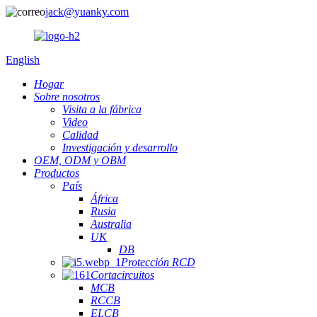
jack@yuanky.com
English
Hogar
Sobre nosotros
Visita a la fábrica
Video
Calidad
Investigación y desarrollo
OEM, ODM y OBM
Productos
País
África
Rusia
Australia
UK
DB
Protección RCD
Cortacircuitos
MCB
RCCB
ELCB