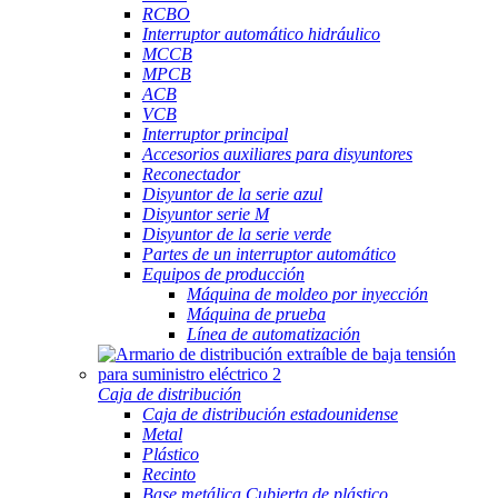
RCBO
Interruptor automático hidráulico
MCCB
MPCB
ACB
VCB
Interruptor principal
Accesorios auxiliares para disyuntores
Reconectador
Disyuntor de la serie azul
Disyuntor serie M
Disyuntor de la serie verde
Partes de un interruptor automático
Equipos de producción
Máquina de moldeo por inyección
Máquina de prueba
Línea de automatización
Caja de distribución
Caja de distribución estadounidense
Metal
Plástico
Recinto
Base metálica Cubierta de plástico