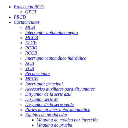
Protección RCD
GFCI
PRCD
Cortacircuitos
MCB
Interruptor automático negro
MCCB
ELCB
RCBO
RCCB
Interruptor automático hidráulico
ACB
VCB
Reconectador
MPCB
Interruptor principal
Accesorios auxiliares para disyuntores
Disyuntor de la serie azul
Disyuntor serie M
Disyuntor de la serie verde
Partes de un interruptor automático
Equipos de producción
Máquina de moldeo por inyección
Máquina de prueba