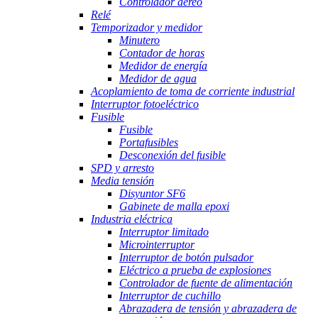
Controlador aéreo
Relé
Temporizador y medidor
Minutero
Contador de horas
Medidor de energía
Medidor de agua
Acoplamiento de toma de corriente industrial
Interruptor fotoeléctrico
Fusible
Fusible
Portafusibles
Desconexión del fusible
SPD y arresto
Media tensión
Disyuntor SF6
Gabinete de malla epoxi
Industria eléctrica
Interruptor limitado
Microinterruptor
Interruptor de botón pulsador
Eléctrico a prueba de explosiones
Controlador de fuente de alimentación
Interruptor de cuchillo
Abrazadera de tensión y abrazadera de