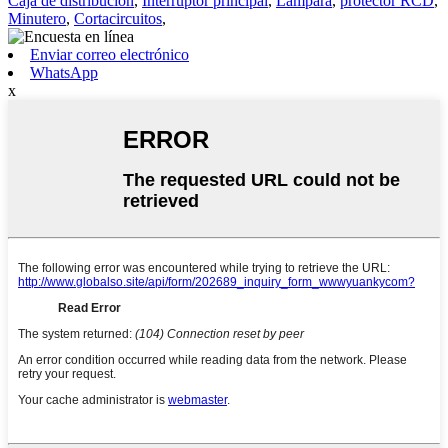
Caja de distribución
,
Interruptor principal
,
Lámpara
,
protector RCD
,
Minutero
,
Cortacircuitos
,
Enviar correo electrónico
WhatsApp
x