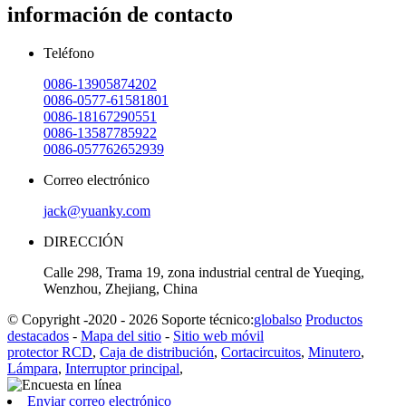
información de contacto
Teléfono
0086-13905874202
0086-0577-61581801
0086-18167290551
0086-13587785922
0086-057762652939
Correo electrónico
jack@yuanky.com
DIRECCIÓN
Calle 298, Trama 19, zona industrial central de Yueqing,
Wenzhou, Zhejiang, China
© Copyright -2020 - 2026 Soporte técnico:
globalso
Productos
destacados
-
Mapa del sitio
-
Sitio web móvil
protector RCD
,
Caja de distribución
,
Cortacircuitos
,
Minutero
,
Lámpara
,
Interruptor principal
,
Enviar correo electrónico