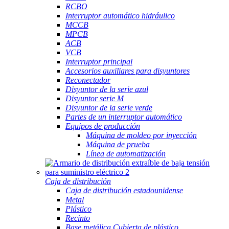
RCBO
Interruptor automático hidráulico
MCCB
MPCB
ACB
VCB
Interruptor principal
Accesorios auxiliares para disyuntores
Reconectador
Disyuntor de la serie azul
Disyuntor serie M
Disyuntor de la serie verde
Partes de un interruptor automático
Equipos de producción
Máquina de moldeo por inyección
Máquina de prueba
Línea de automatización
Caja de distribución
Caja de distribución estadounidense
Metal
Plástico
Recinto
Base metálica Cubierta de plástico