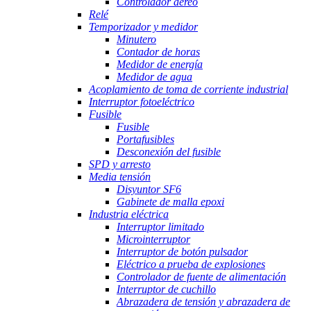
Controlador aéreo
Relé
Temporizador y medidor
Minutero
Contador de horas
Medidor de energía
Medidor de agua
Acoplamiento de toma de corriente industrial
Interruptor fotoeléctrico
Fusible
Fusible
Portafusibles
Desconexión del fusible
SPD y arresto
Media tensión
Disyuntor SF6
Gabinete de malla epoxi
Industria eléctrica
Interruptor limitado
Microinterruptor
Interruptor de botón pulsador
Eléctrico a prueba de explosiones
Controlador de fuente de alimentación
Interruptor de cuchillo
Abrazadera de tensión y abrazadera de