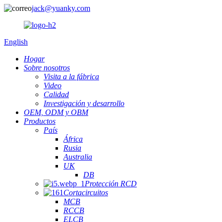
jack@yuanky.com
English
Hogar
Sobre nosotros
Visita a la fábrica
Video
Calidad
Investigación y desarrollo
OEM, ODM y OBM
Productos
País
África
Rusia
Australia
UK
DB
Protección RCD
Cortacircuitos
MCB
RCCB
ELCB