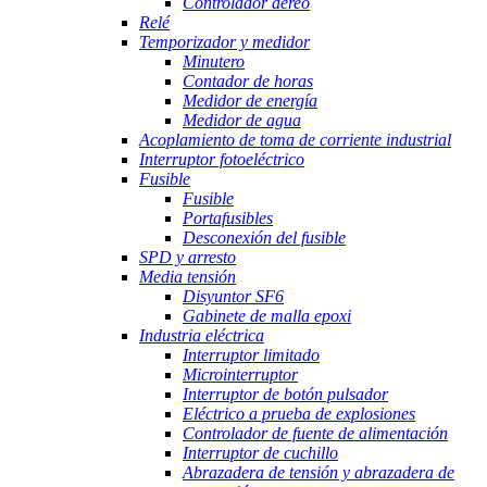
Controlador aéreo
Relé
Temporizador y medidor
Minutero
Contador de horas
Medidor de energía
Medidor de agua
Acoplamiento de toma de corriente industrial
Interruptor fotoeléctrico
Fusible
Fusible
Portafusibles
Desconexión del fusible
SPD y arresto
Media tensión
Disyuntor SF6
Gabinete de malla epoxi
Industria eléctrica
Interruptor limitado
Microinterruptor
Interruptor de botón pulsador
Eléctrico a prueba de explosiones
Controlador de fuente de alimentación
Interruptor de cuchillo
Abrazadera de tensión y abrazadera de