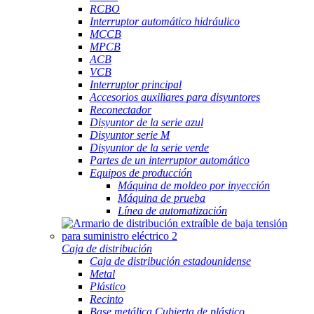
RCBO
Interruptor automático hidráulico
MCCB
MPCB
ACB
VCB
Interruptor principal
Accesorios auxiliares para disyuntores
Reconectador
Disyuntor de la serie azul
Disyuntor serie M
Disyuntor de la serie verde
Partes de un interruptor automático
Equipos de producción
Máquina de moldeo por inyección
Máquina de prueba
Línea de automatización
Caja de distribución
Caja de distribución estadounidense
Metal
Plástico
Recinto
Base metálica Cubierta de plástico