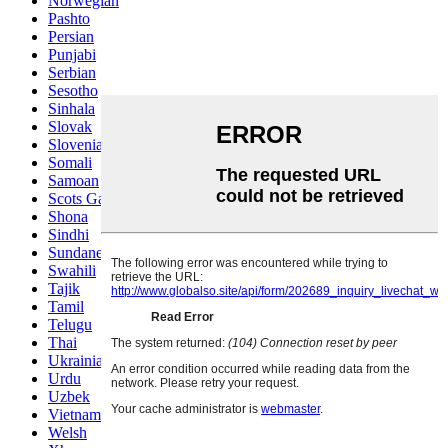
Norwegian
Pashto
Persian
Punjabi
Serbian
Sesotho
Sinhala
Slovak
Slovenian
Somali
Samoan
Scots Gaelic
Shona
Sindhi
Sundanese
Swahili
Tajik
Tamil
Telugu
Thai
Ukrainian
Urdu
Uzbek
Vietnamese
Welsh