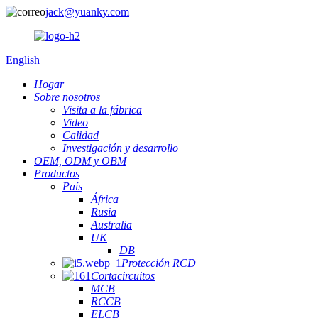
jack@yuanky.com
English
Hogar
Sobre nosotros
Visita a la fábrica
Video
Calidad
Investigación y desarrollo
OEM, ODM y OBM
Productos
País
África
Rusia
Australia
UK
DB
Protección RCD
Cortacircuitos
MCB
RCCB
ELCB