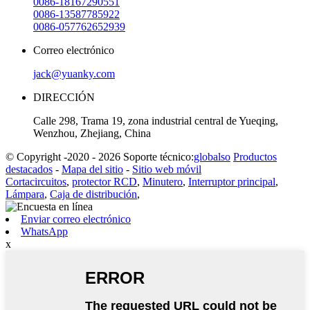
0086-18167290551
0086-13587785922
0086-057762652939
Correo electrónico
jack@yuanky.com
DIRECCIÓN
Calle 298, Trama 19, zona industrial central de Yueqing,
Wenzhou, Zhejiang, China
© Copyright -2020 - 2026 Soporte técnico:
globalso
Productos
destacados
-
Mapa del sitio
-
Sitio web móvil
Cortacircuitos
,
protector RCD
,
Minutero
,
Interruptor principal
,
Lámpara
,
Caja de distribución
,
Enviar correo electrónico
WhatsApp
x