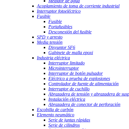
Medidor de agua
Acoplamiento de toma de corriente industrial
Interruptor fotoeléctrico
Fusible
Fusible
Portafusibles
Desconexión del fusible
SPD y arresto
Media tensión
Disyuntor SF6
Gabinete de malla epoxi
Industria eléctrica
Interruptor limitado
Microinterruptor
Interruptor de botón pulsador
Eléctrico a prueba de explosiones
Controlador de fuente de alimentación
Interruptor de cuchillo
Abrazadera de tensión y abrazadera de sus
Instalación eléctrica
Abrazadera de conector de perforación
Escobilla de carbón
Elemento neumático
Serie de juntas rápidas
Serie de cilindros