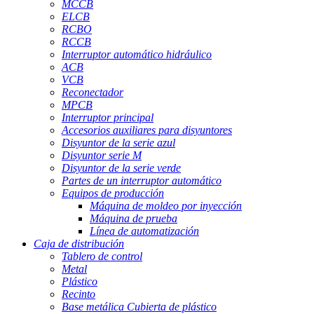
MCCB
ELCB
RCBO
RCCB
Interruptor automático hidráulico
ACB
VCB
Reconectador
MPCB
Interruptor principal
Accesorios auxiliares para disyuntores
Disyuntor de la serie azul
Disyuntor serie M
Disyuntor de la serie verde
Partes de un interruptor automático
Equipos de producción
Máquina de moldeo por inyección
Máquina de prueba
Línea de automatización
Caja de distribución
Tablero de control
Metal
Plástico
Recinto
Base metálica Cubierta de plástico