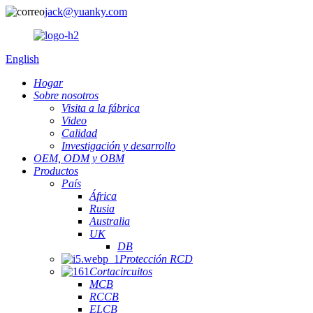
jack@yuanky.com
English
Hogar
Sobre nosotros
Visita a la fábrica
Video
Calidad
Investigación y desarrollo
OEM, ODM y OBM
Productos
País
África
Rusia
Australia
UK
DB
Protección RCD
Cortacircuitos
MCB
RCCB
ELCB