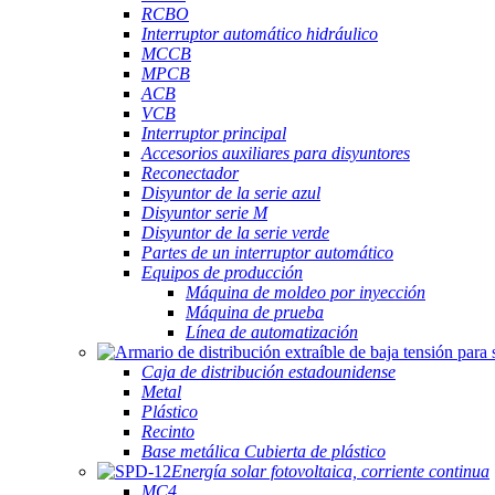
RCBO
Interruptor automático hidráulico
MCCB
MPCB
ACB
VCB
Interruptor principal
Accesorios auxiliares para disyuntores
Reconectador
Disyuntor de la serie azul
Disyuntor serie M
Disyuntor de la serie verde
Partes de un interruptor automático
Equipos de producción
Máquina de moldeo por inyección
Máquina de prueba
Línea de automatización
Caja de distribución estadounidense
Metal
Plástico
Recinto
Base metálica Cubierta de plástico
Energía solar fotovoltaica, corriente continua
MC4