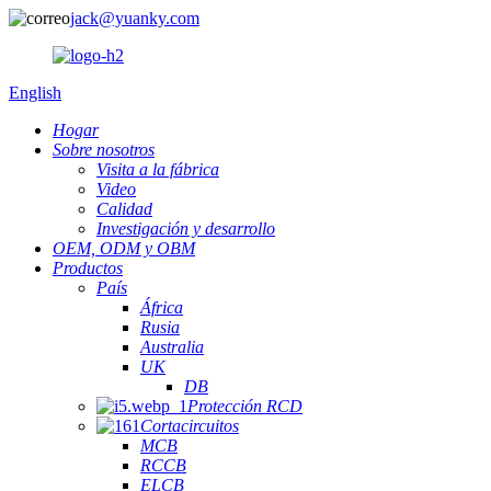
jack@yuanky.com
English
Hogar
Sobre nosotros
Visita a la fábrica
Video
Calidad
Investigación y desarrollo
OEM, ODM y OBM
Productos
País
África
Rusia
Australia
UK
DB
Protección RCD
Cortacircuitos
MCB
RCCB
ELCB