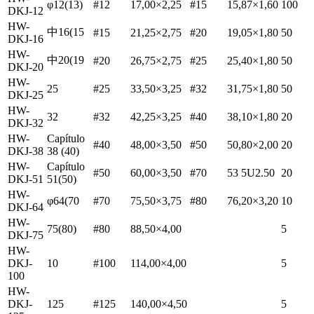
φ12(13)
#12
17,00×2,25
#15
15,87×1,60
100
DKJ-12
HW-
中16(15
#15
21,25×2,75
#20
19,05×1,80
50
DKJ-16
HW-
中20(19
#20
26,75×2,75
#25
25,40×1,80
50
DKJ-20
HW-
25
#25
33,50×3,25
#32
31,75×1,80
50
DKJ-25
HW-
32
#32
42,25×3,25
#40
38,10×1,80
20
DKJ-32
HW-
Capítulo
#40
48,00×3,50
#50
50,80×2,00
20
DKJ-38
38 (40)
HW-
Capítulo
#50
60,00×3,50
#70
53 5U2.50
20
DKJ-51
51(50)
HW-
φ64(70
#70
75,50×3,75
#80
76,20×3,20
10
DKJ-64
HW-
75(80)
#80
88,50×4,00
5
DKJ-75
HW-
DKJ-
10
#100
114,00×4,00
5
100
HW-
DKJ-
125
#125
140,00×4,50
5