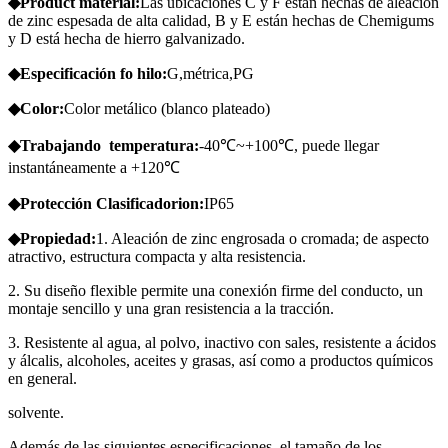
◆Product
material:
Las ubicaciones C y F están hechas de aleación
de zinc espesada de alta calidad, B y E están hechas de Chemigums
y D está hecha de hierro galvanizado.
◆Especificación
fo
hilo:
G,métrica,PG
◆Color:
Color metálico (blanco plateado)
◆Trabajando
temperatura:
-40℃~+100℃, puede llegar
instantáneamente a +120℃
◆Protección
Clasificador
ion:
IP65
◆Propiedad:
1. Aleación de zinc engrosada o cromada; de aspecto
atractivo, estructura compacta y alta resistencia.
2. Su diseño flexible permite una conexión firme del conducto, un
montaje sencillo y una gran resistencia a la tracción.
3. Resistente al agua, al polvo, inactivo con sales, resistente a ácidos
y álcalis, alcoholes, aceites y grasas, así como a productos químicos
en general.
solvente.
Además de las siguientes especificaciones, el tamaño de los