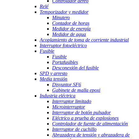
Controlador aéreo
Relé
Temporizador y medidor
Minutero
Contador de horas
Medidor de energía
Medidor de agua
Acoplamiento de toma de corriente industrial
Interruptor fotoeléctrico
Fusible
Fusible
Portafusibles
Desconexión del fusible
SPD y arresto
Media tensión
Disyuntor SF6
Gabinete de malla epoxi
Industria eléctrica
Interruptor limitado
Microinterruptor
Interruptor de botón pulsador
Eléctrico a prueba de explosiones
Controlador de fuente de alimentación
Interruptor de cuchillo
Abrazadera de tensión y abrazadera de