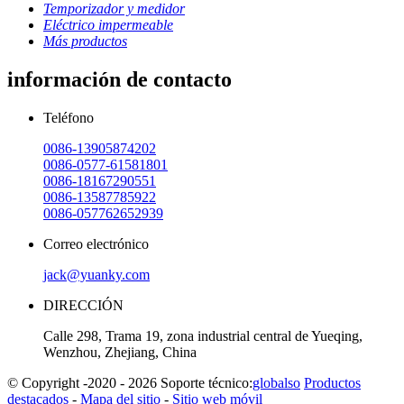
Temporizador y medidor
Eléctrico impermeable
Más productos
información de contacto
Teléfono
0086-13905874202
0086-0577-61581801
0086-18167290551
0086-13587785922
0086-057762652939
Correo electrónico
jack@yuanky.com
DIRECCIÓN
Calle 298, Trama 19, zona industrial central de Yueqing,
Wenzhou, Zhejiang, China
© Copyright -2020 - 2026 Soporte técnico:
globalso
Productos
destacados
-
Mapa del sitio
-
Sitio web móvil