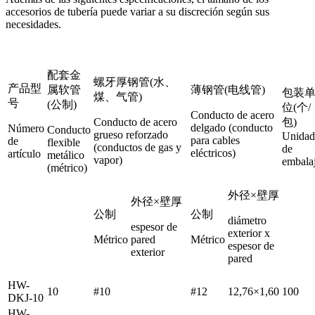
accesorios de tubería puede variar a su discreción según sus
necesidades.
配套金
螺牙厚钢管(水、
产品型
属软管
薄钢管(电线管)
包装
煤、气管)
号
(公制)
位(个/
Conducto de acero
Conducto de acero
包)
delgado (conducto
Número
Conducto
grueso reforzado
Unidad
para cables
de
flexible
(conductos de gas y
de
eléctricos)
artículo
metálico
vapor)
embala
(métrico)
外径×壁厚
外径×壁厚
公制
公制
diámetro
espesor de
exterior x
Métrico
pared
Métrico
espesor de
exterior
pared
HW-
10
#10
#12
12,76×1,60
100
DKJ-10
HW-