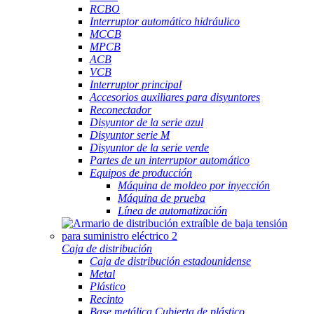
RCBO
Interruptor automático hidráulico
MCCB
MPCB
ACB
VCB
Interruptor principal
Accesorios auxiliares para disyuntores
Reconectador
Disyuntor de la serie azul
Disyuntor serie M
Disyuntor de la serie verde
Partes de un interruptor automático
Equipos de producción
Máquina de moldeo por inyección
Máquina de prueba
Línea de automatización
Caja de distribución
Caja de distribución estadounidense
Metal
Plástico
Recinto
Base metálica Cubierta de plástico