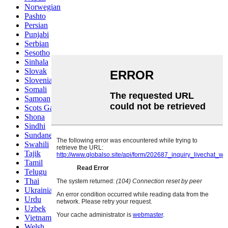
Norwegian
Pashto
Persian
Punjabi
Serbian
Sesotho
Sinhala
Slovak
Slovenian
Somali
Samoan
Scots Gaelic
Shona
Sindhi
Sundanese
Swahili
Tajik
Tamil
Telugu
Thai
Ukrainian
Urdu
Uzbek
Vietnamese
Welsh