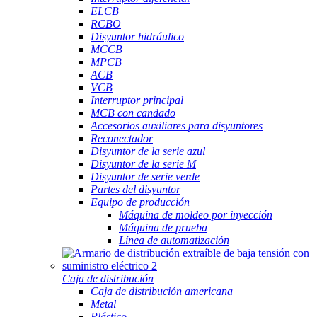
ELCB
RCBO
Disyuntor hidráulico
MCCB
MPCB
ACB
VCB
Interruptor principal
MCB con candado
Accesorios auxiliares para disyuntores
Reconectador
Disyuntor de la serie azul
Disyuntor de la serie M
Disyuntor de serie verde
Partes del disyuntor
Equipo de producción
Máquina de moldeo por inyección
Máquina de prueba
Línea de automatización
Caja de distribución
Caja de distribución americana
Metal
Plástico