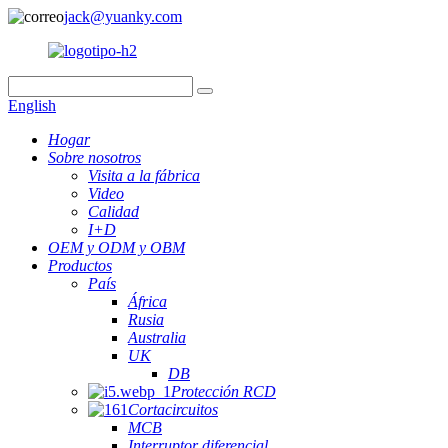
jack@yuanky.com
English
Hogar
Sobre nosotros
Visita a la fábrica
Video
Calidad
I+D
OEM y ODM y OBM
Productos
País
África
Rusia
Australia
UK
DB
Protección RCD
Cortacircuitos
MCB
Interruptor diferencial