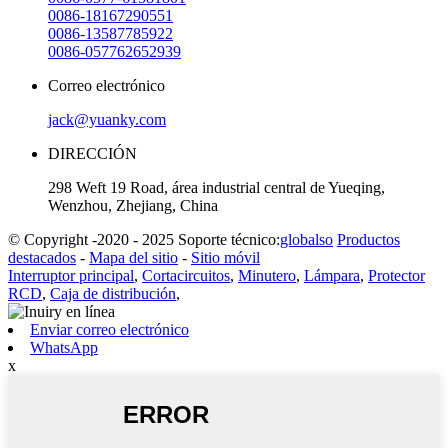
0086-18167290551
0086-13587785922
0086-057762652939
Correo electrónico
jack@yuanky.com
DIRECCIÓN
298 Weft 19 Road, área industrial central de Yueqing,
Wenzhou, Zhejiang, China
© Copyright -2020 - 2025 Soporte técnico:
globalso
Productos
destacados
-
Mapa del sitio
-
Sitio móvil
Interruptor principal
,
Cortacircuitos
,
Minutero
,
Lámpara
,
Protector
RCD
,
Caja de distribución
,
Enviar correo electrónico
WhatsApp
x