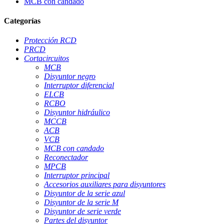
MCB con candado
Categorías
Protección RCD
PRCD
Cortacircuitos
MCB
Disyuntor negro
Interruptor diferencial
ELCB
RCBO
Disyuntor hidráulico
MCCB
ACB
VCB
MCB con candado
Reconectador
MPCB
Interruptor principal
Accesorios auxiliares para disyuntores
Disyuntor de la serie azul
Disyuntor de la serie M
Disyuntor de serie verde
Partes del disyuntor