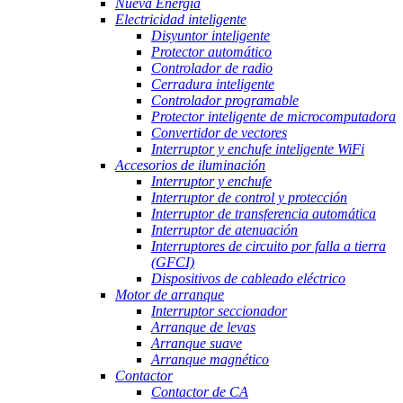
Nueva Energía
Electricidad inteligente
Disyuntor inteligente
Protector automático
Controlador de radio
Cerradura inteligente
Controlador programable
Protector inteligente de microcomputadora
Convertidor de vectores
Interruptor y enchufe inteligente WiFi
Accesorios de iluminación
Interruptor y enchufe
Interruptor de control y protección
Interruptor de transferencia automática
Interruptor de atenuación
Interruptores de circuito por falla a tierra
(GFCI)
Dispositivos de cableado eléctrico
Motor de arranque
Interruptor seccionador
Arranque de levas
Arranque suave
Arranque magnético
Contactor
Contactor de CA