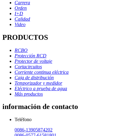
Carrera
Orden
I+D
Calidad
Video
PRODUCTOS
RCBO
Protección RCD
Protector de voltaje
Cortacircuitos
Corriente continua eléctrica
Caja de distribución
Temporizador y medidor
Eléctrico a prueba de agua
Más productos
información de contacto
Teléfono
0086-13905874202
0086-0577-61581801