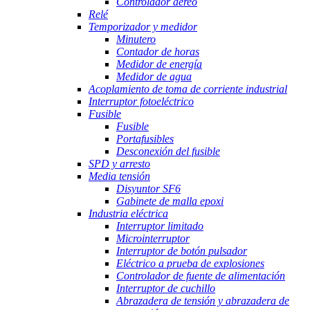
Controlador aéreo
Relé
Temporizador y medidor
Minutero
Contador de horas
Medidor de energía
Medidor de agua
Acoplamiento de toma de corriente industrial
Interruptor fotoeléctrico
Fusible
Fusible
Portafusibles
Desconexión del fusible
SPD y arresto
Media tensión
Disyuntor SF6
Gabinete de malla epoxi
Industria eléctrica
Interruptor limitado
Microinterruptor
Interruptor de botón pulsador
Eléctrico a prueba de explosiones
Controlador de fuente de alimentación
Interruptor de cuchillo
Abrazadera de tensión y abrazadera de