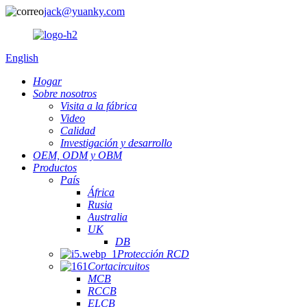
jack@yuanky.com
English
Hogar
Sobre nosotros
Visita a la fábrica
Video
Calidad
Investigación y desarrollo
OEM, ODM y OBM
Productos
País
África
Rusia
Australia
UK
DB
Protección RCD
Cortacircuitos
MCB
RCCB
ELCB