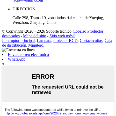
jack@yuanky.com
DIRECCIÓN
Calle 298, Trama 19, zona industrial central de Yueqing,
Wenzhou, Zhejiang, China
© Copyright -2020 - 2026 Soporte técnico:
globalso
Productos
destacados
-
Mapa del sitio
-
Sitio web móvil
Interruptor principal
,
Lámpara
,
protector RCD
,
Cortacircuitos
,
Caja
de distribución
,
Minutero
,
Enviar correo electrónico
WhatsApp
x