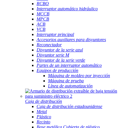
RCBO
Interruptor automático hidráulico
MCCB
MPCB
ACB
VCB
Interruptor principal
Accesorios auxiliares para disyuntores
Reconectador
Disyuntor de la serie azul
Disyuntor serie M
Disyuntor de la serie verde
Partes de un interruptor automático
Equipos de producción
Máquina de moldeo por inyección
Máquina de prueba
Línea de automatización
Caja de distribución
Caja de distribución estadounidense
Metal
Plástico
Recinto
Base metálica Cubierta de plástico