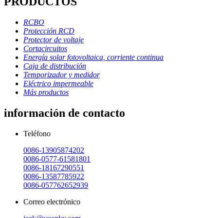
PRODUCTOS
RCBO
Protección RCD
Protector de voltaje
Cortacircuitos
Energía solar fotovoltaica, corriente continua
Caja de distribución
Temporizador y medidor
Eléctrico impermeable
Más productos
información de contacto
Teléfono
0086-13905874202
0086-0577-61581801
0086-18167290551
0086-13587785922
0086-057762652939
Correo electrónico